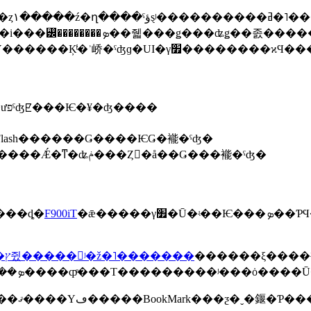
�ǥ���ʥǥ��졼�����᡼�롧
HTML�᡼��ˤ�Flash�����ѡ�������ʬ��Υ
�������Խ��Υݥ���Ȥ���ˡ�������ưפˤʤꡢ���Ѥ�¥�ʤ����
ash������Ǥ����ѤǤ�褦�ˤʤ�
�����ѿ��������˳�����Ƥ�줿UI������Ǽ�ͳ�ʥݥ���Ȥ򥯥�å��Ǥ���褦�ˤʤ�
ͥ�վ���ܤΰ�̣��ͤ���ȡ�
F900iT
�ǣ�����γ׿�Ū�ʵ��Ѥ���ܤ��ƤϤ��ޤ������ᥤ�����Ū�ϥ��å��ѥͥ�վ����
�ǥ����ץ쥤�����󥰡ʲ�ž�˥�������
������ξ����
��ü��������˥�ӥ塼���Ƥ����ޤ��Τǡ��ޤ����Υڡ�����B