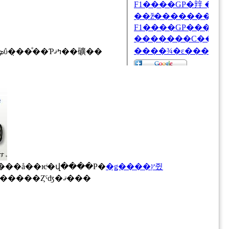
���Ǻܤ���Ƥ��ޤ����������Ǥ�ñ�˥��եȥ�����Ū�ʤ��Ȥ����ǤϤʤ���������ܤΰ�̣��ͤ��Ƥߤޤ��礦��
�ǥ����ץ쥤
ܤ���Ρ� ���å��ѥͥ�վ����Ρ�
�Σ������Ȥ߹�蘆�äơ����ƿ������η��ӥ饤�դ��󶡤����ȸ������Ȥˤʤ�ޤ���