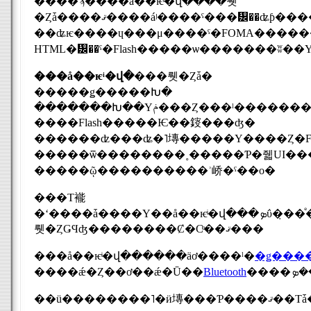
����ϡ����å��ѥͥ�վ����뤳
�Ȥǡ����ޤ����áʲ����ˤ���᡼��ʥƥ����ȥ١�����ź�ղ����ˤؤȿʲ����������ߥ�˥��������򤵤�˳��礹�뤿
��ʥѥ����ɥ���μ����ˤ�FOMA������i���꡼��������ܤ��줿��
���å��ѥͥ�վ�
���뤳�Ȥǡ�
�����ǥ�����Խ�
����Flash�����Ѥ��䤹���ʤ�
������ʣ���ʥ�˥塼�����Υ����Ȥ�Fl
�����ῷ����������ʾ峤�ˤ��о�
���Τ褦
�ʻ����ǡ����Υ��å��ѥ
뤳�ȤǤϤʤ��������Ȼ�Ϲͤ��ޤ���
���å��ѥͥ�վ������äơ����ˡ�
����ǽ�Ȥ��ơ��ǽ�Ū��
Bluetooth