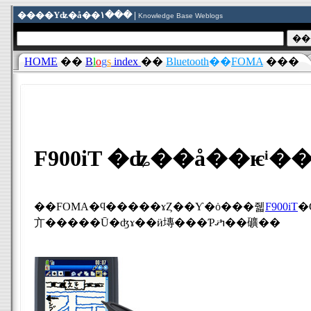
����Υʥ�å��١��� |
Knowledge Base Weblogs
HOME
��
B
l
o
g
s
index
��
Bluetooth
��
FOMA
���
F900iT �ʥ��å��ѥͥ�
��FOMA�ϥ�����ɤȤ��Ƴ�ȯ���줿
F900iT
�Ǥ
亣�����Ū�ʤɤ��ӥ塼���Ƥߤޤ��礦��