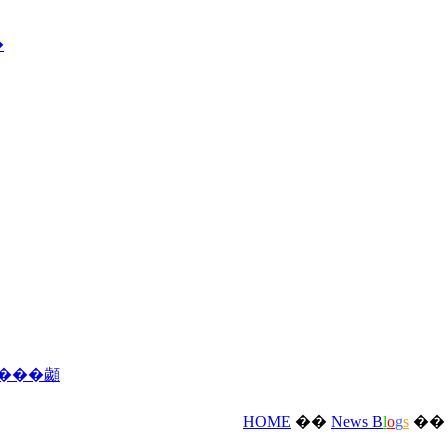
�
����顪
HOME
��
News
B
l
o
g
s
�