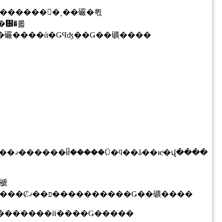
������Ķͭ̾�ʾ峤�ˤʤɡ�UI�γ׿��������ϰϤ���礹����ά�ǤϤʤ��Ǥ��礦����
褫
����ܤ���ܤ����ȹͤ���Τ���������ʲ���ȯ����Ū���Ȼפ��ޤ����������Ǥ��礦����
ookMark���ƺ�ˬ�䤷�Ƥ���������й����Ǥ�����