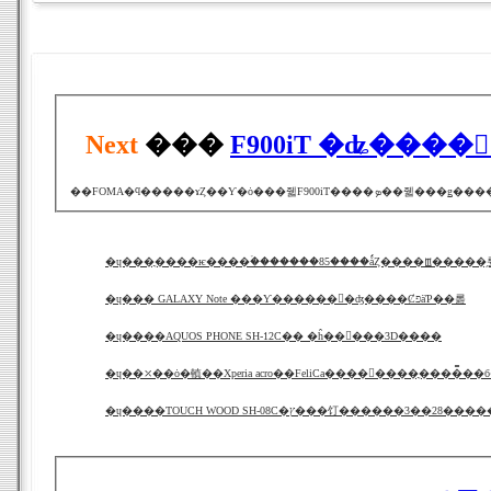
Next
���
F900iT �ʥ����
�ɥ��� GALAXY Note ���Ƴ������󤸤�ʤ����ȻפäƤ��롪
�ɥ����AQUOS PHONE SH-12C�� �ĥ��󥫥���3D����
�ɥ��⤫��ȯ�䡩��Xperia acro��FeliCa����󥻥����ֳ����̿��
�ɥ����TOUCH WOOD SH-08C�ץ���饤������3��28