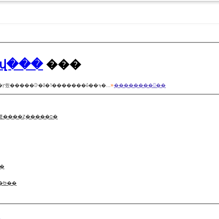
󥰱վ���
���
»
��FOMA�ϥ�����ɤȤ��Ƴ�ȯ���줿F900iT����ܤ��줿���ǥ����ץ쥤�����󥰡ʲ�ž�˥�������ΰ�̣�ϡ�...
��������򸫤��
�ɥ���ֳ����ѥ����ۡ�������85����ǻȤ����ꡪ�����֥륫����Ȥ�����ס�
б�
�����ᳫ��