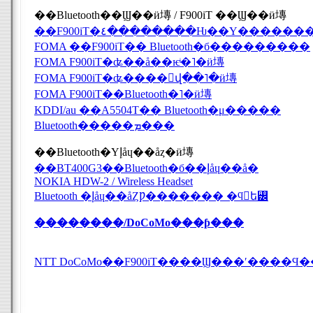
��Bluetooth��Ϣ��ӥ塼 / F900iT ��Ϣ��ӥ塼
��F900iT�٤��������Ƕ��Υ������
FOMA ��F900iT�� Bluetooth�б���������
FOMA F900iT�ʥ��å��ѥͥ�˥�ӥ塼
FOMA F900iT�ʥ����󥰱վ��˥�ӥ塼
FOMA F900iT��Bluetooth�˥�ӥ塼
KDDI/au ��A5504T�� Bluetooth�μ�����
Bluetooth�����ܡ���
��Bluetooth�Υإåɥ��åȥ�ӥ塼
��BT400G3��Bluetooth�б��إåɥ��å�
NOKIA HDW-2 / Wireless Headset
Bluetooth �إåɥ��åȤǷ������� �ϥ󥺥ե꡼
��������/DoCoMo���ƥ���
NTT DoCoMo��F900iT����Ϣ���ʹ����Ϥ