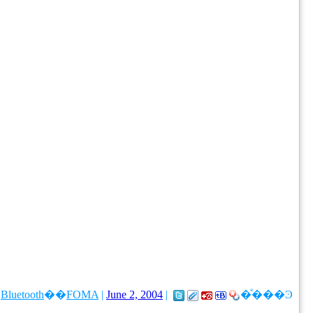
�
Bluetooth
��
FOMA
|
June 2, 2004
|
�ͤ���Ͽ