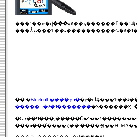
���å��ѥͥ�վ���ܤΰ�̣�ϡ������Ĥ��˥塼�������Ȥ�������ˡ�ʤɼµ��Υ�ӥ塼
��ˡ�
Bluetooth����ܤΰ�̣
�ǥ�
�����󥰡ʲ�ž�˥�������
�Ǥϡ��Ϥ���˲�����Ū�ˤ��Σ������