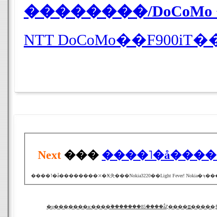
��������/DoCoMo
NTT DoCoMo��F900
Next
���
����˥�å���
����˥�å��������⤫�Ӿ夬���Nokia3220��Light Fever! Nok