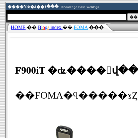
����Υʥ�å��١��� |
Knowledge Base Weblogs
HOME
��
B
l
o
g
s
index
��
FOMA
���
F900iT �ʥ����󥰱վ�
��FOMA�ϥ�����ɤ