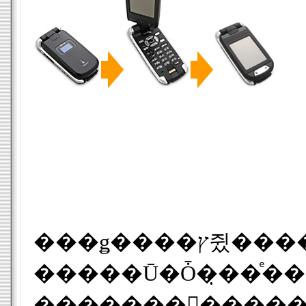
���ǥ��
�����Ū�Ȱ�̣��ͤ�����ǲ��⤷�Ƥ��ޤ��ޤ��������嵭�Τդ��ĤΥƥ��Υ
�������󥰥�������Ȥʤä��ΤǤϤʤ����ȹͤ��