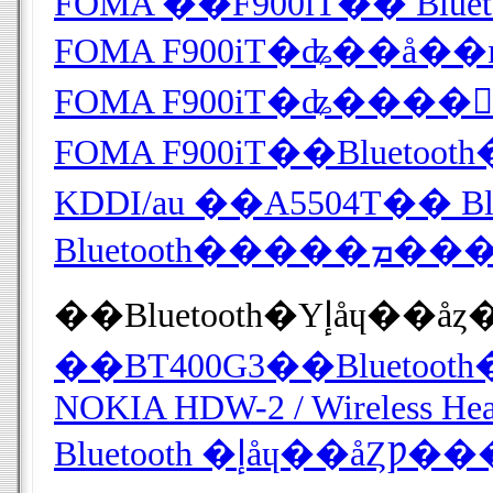
FOMA ��F900iT�� Bl
FOMA F900iT�ʥ��å��
FOMA F900iT�ʥ����
FOMA F900iT��Bluetoot
KDDI/au ��A5504T�� 
Bluetooth�����ܡ��
��Bluetooth�Υإåɥ
NOKIA HDW-2 / Wireless Hea
Bluetooth �إåɥ