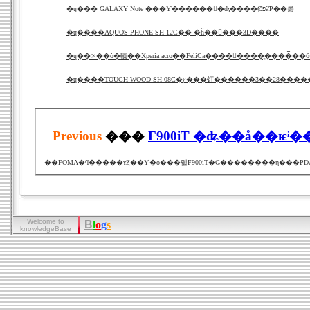
�ɥ��� GALAXY Note ���Ƴ������󤸤�ʤ����ȻפäƤ��롪
�ɥ����AQUOS PHONE SH-12C�� �ĥ��󥫥���3D����
�ɥ��⤫��ȯ�䡩��Xperia acro��FeliCa����󥻥����ֳ����̿��
�ɥ����TOUCH WOOD SH-08C�ץ���饤������3��28
Previous
���
F900iT �ʥ��å��ѥͥ�
Welcome to
B
l
o
g
s
knowledgeBase