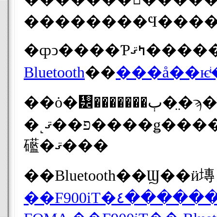
��������Ϥ����
Bluetooth
��
���å��ѥͥ
��ȯ�᡼�������ٻ��̤ϡ����������Ѥ���ܤ��뤳�Ȥ��Ѷ�Ū�ˤ�롢NTT�ɥ���Ǥ�ͣ��Υ᡼�����Τ褦
�˻פ��ޤ����ǥ������Ȥ�����ϸĿ�Ū�ˤϤ��ޤ����Ǥ����������󥸤ȼ��λ���η��ӳ׿��λ����������������ΤǤϤȻפäƤ��ޤ��Τǡ����
礷�ޤ���
��Bluetooth��Ϣ��ӥ塼 
��F900iT�