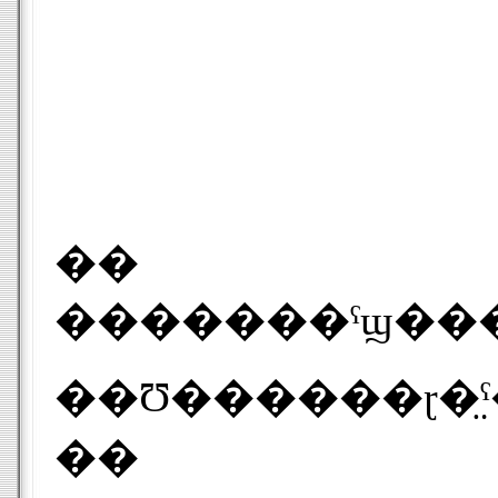
��
�������ˤϣ����Ĥα��������뤬���֥ե����
��Ʊ������ɽ�
��