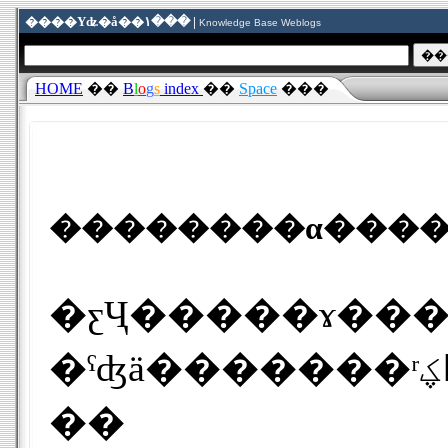
����Υʥ�å��١��� |
Knowledge Base Weblogs
HOME
��
B
l
o
g
s
index
��
Space
���
�ƹҶ�����ɤ�������õ�����֥��å����ˡפ����Ƥ
��