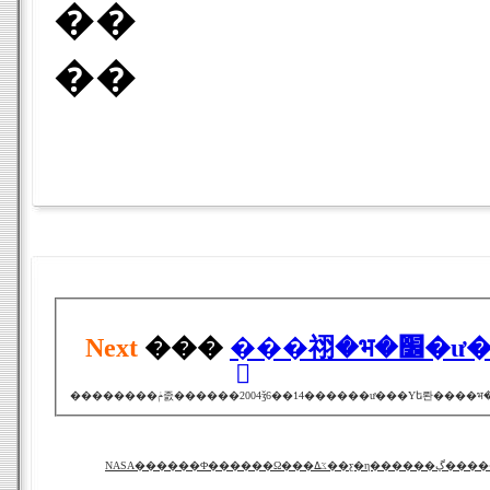
��
��
Next
���
�֥��
NASA������Φ������Ω���ػߡ��ƹ�η����