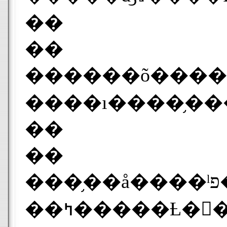
��
��
������õ�����֥��å����ˡפϡ����Τ��������ˤ���˶�Ť�����
��
��
���֥��å����ˡפ�ư�ϸ��Ȥ��ơ��ץ�ȥ˥����ȤäƤ��뤿�᣷ǯ�����Ǥ��夲��ᤰ�ꡢ���Τ����ä���硢����ǽ�����Τ����줬����Ȥ��ƴĶ����Τ��Ǥ��夲