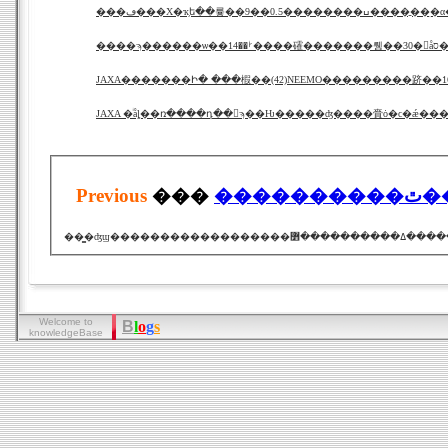
���ڡ���X�ҡ֥ե��륳��9��0.5�
����ϡ������ѡ��ࡼ��14����礭�������뤵��30�
JAXA�������Ի� ���椵��(42)NEEMO���������跻��
JAXA �ͥåȴ��ռ����դ��򳫻ϡ��Ƕ�����ʤ����賫ȯ�ϲ�ǽ��
Previous
���
��
Welcome to
B
l
o
g
s
knowledgeBase