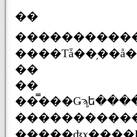
��
�����������õ�����֥��å����ˡפϡ��Σ��ӣ��ȥ衼���å
��
��
���̿��Ǥϡ֥ե����١פ�ɽ�̤��羮��¿���Υ�
�����������˼̤äƤ��ޤ����ե����٤Ϥۤ��α����Ȥϰۤʤ�ȿ�и�������������ʤ����¿�������ǡ���