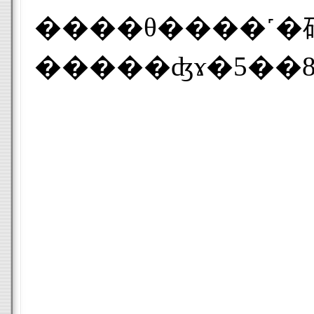
����θ����˹�碌��2�ʳ����ڤ��ؤ����ڤ�ù����