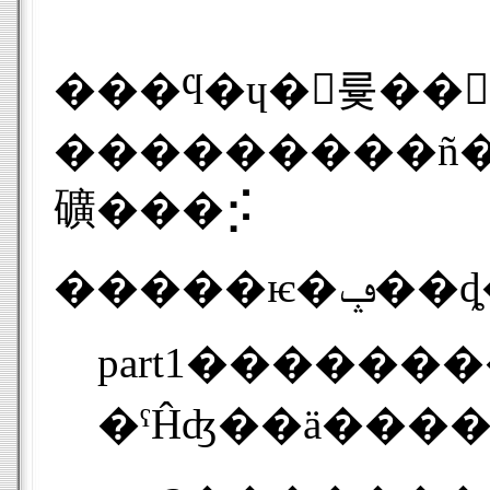
���ϥ�ɥ�򥯥륯��󤹤��
���������ñ���������ڤ��������٤������Ȥ����ʤ������֤�����
礦���⡪
�����ѥ�ݡ�
part1�����������Ƥߤޤ���������㤯����ڤ����Ǥ������������