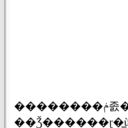
��������ݥ졼�����ϡ��߷פ�ⷿ�����ץ쥹
��Ǯ������ɽ�̲ù��ޤǤ��٤Ƥ��Ӥ��ƹԤäƤ�����̩���ʥ᡼�����������Բ�ǽ�Ȥ���Ƥ������󤭤���μ�ư��भ��¸�������