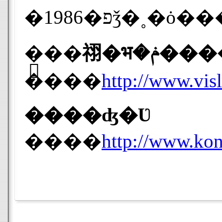
����
http://www.vis
����ʤ�Ʋ
����
http://www.ko