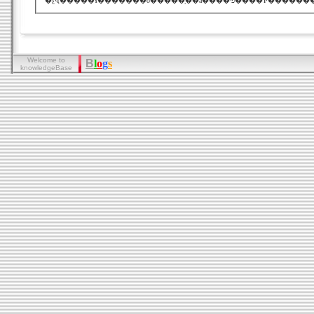
Welcome to
B
l
o
g
s
knowledgeBase