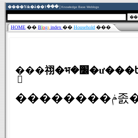
����Υʥ�å��١��� |
Knowledge Base Weblogs
HOME
��
B
l
o
g
s
index
��
Household
���
�֥��祤�भ�׼