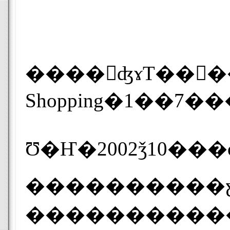
����󥸤ʤɤΤ��󤭤��ࡢ��󥴡��������ʤɤ�����ñ�ˤऱ������������ʡ�����Ź��Ʊ��Web�����ȡ�����åԥ󥰥����
����������ƹ��˥ϥ