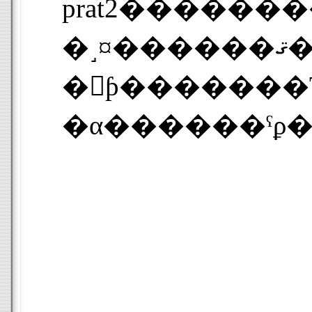
prat2�����������
�˼¤������ޤ��������;���������ΤǤ�����������˿������Żҥ�󥸤ǥ��󡣱������祦
�򤷤ƥ�������Τ��ƹ����Żҥ�󥸤