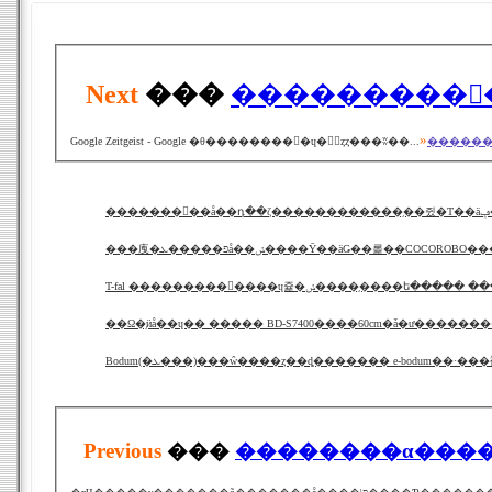
Next
���
����������ɥ�󥭥
»
Google Zeitgeist - Google �θ���������ɥ�󥭥󥰤ȥȥ���ʬ��...
������
�������
���㡼�פ�����ܥå��ݽ����Ȳ��äǤ��롩��COCOROBO
Bodum(�ܥ���)���ŵ����ȥ��ȡ������� e-bodum��·�
Previous
���