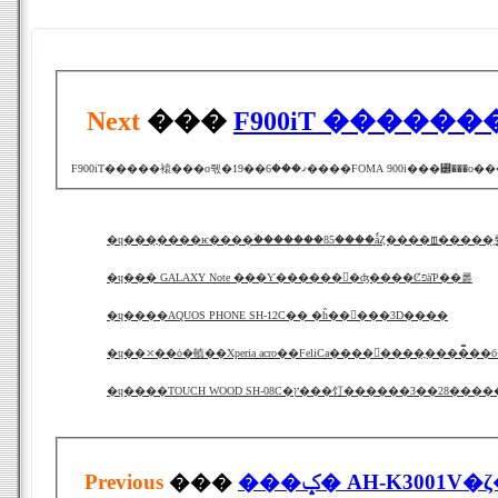
Next
���
F900iT ����
�ɥ��� GALAXY Note ���Ƴ������󤸤�ʤ����ȻפäƤ��롪
�ɥ����AQUOS PHONE SH-12C�� �ĥ��󥫥���3D����
�ɥ��⤫��ȯ�䡩��Xperia acro��FeliCa����󥻥����ֳ����̿��
�ɥ����TOUCH WOOD SH-08C�ץ���饤������3��28
Previous
���
���ݤ� AH-K3001