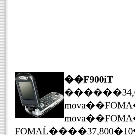
��F900iT
������34,