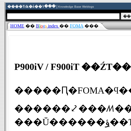
����Υʥ�å��١��� |
Knowledge Base Weblogs
HOME
��
B
l
o
g
s
index
��
FOMA
���
P900iV / F900iT ��ŹƬ
������⤦���ꤵ��ޤ������������ȯ��Ǥ�P900iV�����������¿���ΤǤ��������F900iT��premini�Υ