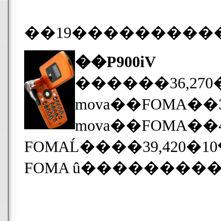
��P900iV
������36,270
FOMA û��������