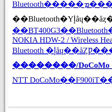
Bluetooth�����ܡ��
��Bluetooth�Υإåɥ
NOKIA HDW-2 / Wireless Hea
Bluetooth �إåɥ
��������/DoCoMo
NTT DoCoMo��F900