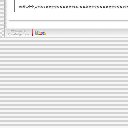
Welcome to
B
l
o
g
s
knowledgeBase