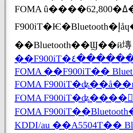
F
��Bluetooth��Ϣ��ӥ塼 
��F900iT�
FOMA ��F900iT�� Bl
FOMA F900iT�ʥ��å��
FOMA F900iT�ʥ����
FOMA F900iT��Bluetoot
KDDI/au ��A5504T�� 