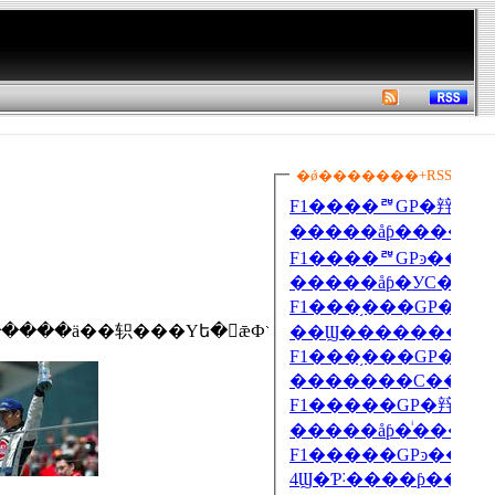
�����������Υ���ꥫ�ǣФǡ����ɽ��������������ƣ����Υƥ󥷥��Ϲ⤯����������ä��轵���Υե�󥹣ǣФؤ��פࡣ