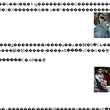
졼���������˳ڤ��ߤˤ��Ƥ���衣
�ޥˡ�������ϥ�ˡ����ʥ�����
������ᥤ�ȤΥХȥ��ե��GP�˸����ƥ���١������Ϲ�ޤäƤ��롣