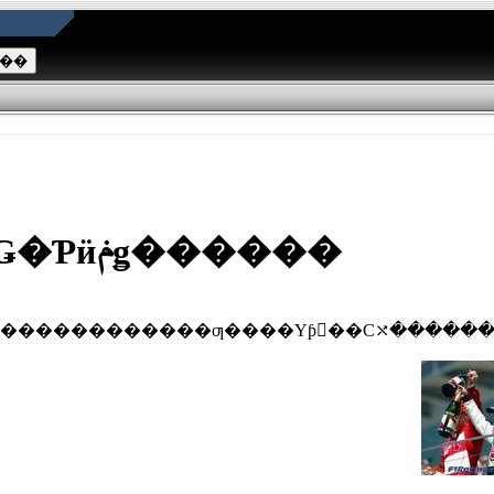
F1����ƣ����ե�󥹤Ǥ�Ƥӥݥǥ������