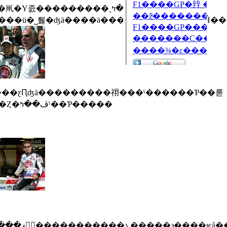
�åȤǡ�ϩ�̤Ͽ������ʤ��ۤɥ��ࡼ���������������ü�˽뤯�ʤä����ä���
�ޥˡ�������ϥߥ�����Υۡ��॰���ץ�����顢�轵�����϶����ѥե����ޥ󥹤��Ǥ��뤳�Ȥ�ڤ��ߤˤ��Ƥ�����