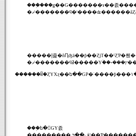
���֥���ǥ��Ǥ�������ɤ��졼�����Ǥ��ơ���Υݥǥ������ã���Ǥ���������鼡�Υ
�����إ쥹�ǹԤʤä��ƥ��ȤϳΤ��ˤȤƤ�뤤����ǥ��������ä����ɡ��ܥ��餬�ե�󥹤ظ����ƹԤʤä���������祤���ˤ���­���Ƥ��롣
���֥ե�󥹤ǤΥ졼
���������˳ڤ��ߤˤ��Ƥ��������ޥˡ�������ˤ����ƥߥ�����϶ˤ���ɤ��ѥե����ޥ󥹤򤹤�����������ܥ�����϶����ѥå������ˤ�äƥݥǥ�����ե��˥å���򤫤����