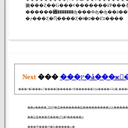
臘���Ȥ��Ǥ���ȼ�������äƤ���衣�轵�Υ���ǥ��ˤ����ơ��
������꥿�������ʤ���Фʤ�ʤ��ä��ΤϤ��ä�����ä����⤷���
�ݥ���Ȥ�Ԥ����Ȥ�ɬ�פ��Ȼפ����
Next
���
���ץ�å��
���ץ�å���ѥ����ǯ�����о줷������Ȥʤä����ѥåɤξ�
��ƣ���� 2004ǯ�졼�������硢���������λȼԡ���
��åɥ֥롡���륵���ɤȤΣ�ǯ�����ȯɽ
���륵���ɤϥ�åɥ֥�����μ¡�