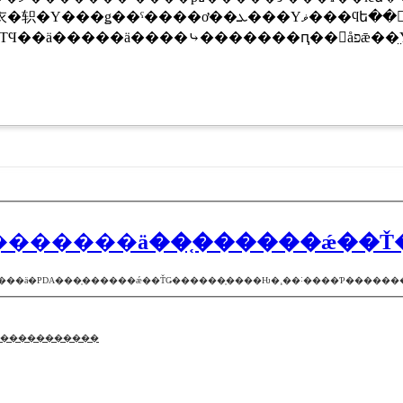
ܥ���Υޥ���ϥե��󥿥��ƥ��å����ä����顢�졼
����ԥ��󥷥åפǣ��̤Υݥ��������ܻؤ��ʤ顢���椬�졼����ե��˥å��夷�Ƥ褤
�ѥ�������ä��֤������ǽ��
˷������ä�PDA���֤������ǽ��ŤǤ������֤����Ƕ�¸��˸����Ƥ����
�������������