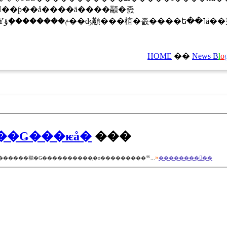
HOME
��
News
B
l
o
Ť��Ǥ���ѥå�
���
»
��������褦�Ǥ����������֤�ȯ���������ꥹ...
��������򸫤��