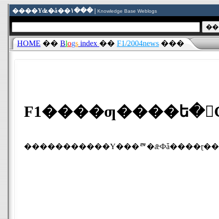
����Υʥ�å��١��� |
Knowledge Base Weblogs
HOME
��
B
l
o
g
s
index
��
F1/2004news
���