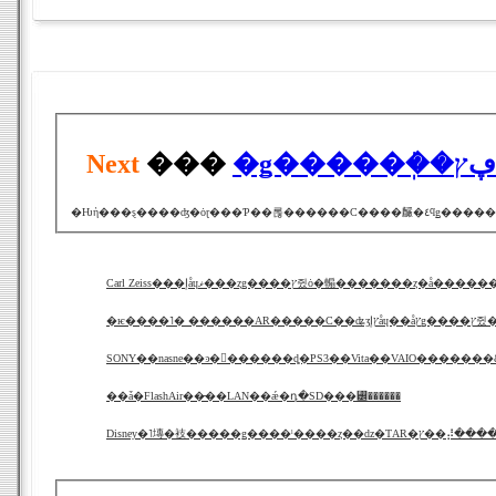
Next
���
Carl Zeiss���إåɥޥ���ȥǥ����ץ쥤ȯ�䡪�������ȥ�å���
�ѥ����˥� ������AR���
��ǡ�FlashAir��̵��LAN��ǽ�դ�SD���꡼������
Disney�˥塼�衼�����ǥ����ˡ����ȥ��ǳ�ƬAR�ץ�