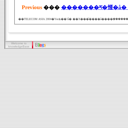
Previous
���
Welcome to
B
l
o
g
s
knowledgeBase