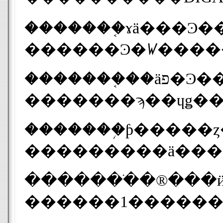
�������ϡ��ɥǥ��
������1�������