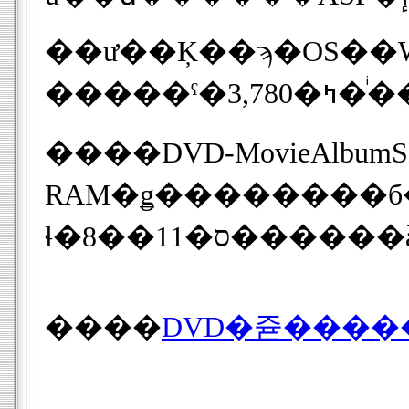
��ư��Ķ��ϡ�OS��Windows XP��CPU��
���
����DVD-MovieAlbumSE 4 CPRM ���åץ��졼�ɥ��åȡפϡ�DVD�쥳�������ǵ�Ͽ����DVD-RAM�ǥ��������Խ����Ǥ��륢
RAM�ǥ��������б�����ۤ���Dolby Digital�����ե����ޥåȤǤΥե�������Ϥ򥵥
ɬ��11��8
����
DVD�쥳����