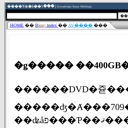
����Υʥ�å��١��� |
Knowledge Base Weblogs
HOME
��
B
l
o
g
s
index
��
AV����
���
�ǥ����� ��400GB
�����ʤ�Ⱥ���709�
��ʥåפ���