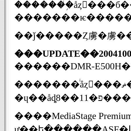
�������ѥ�����
���UPDATE��200410
������DMR-E500
�������ͥåȥ���ޡ����ƥ��󥰤ϡ�HDD���DVD�쥳������DIGA�ץ��꡼����Ϣ�ȤǤ��륽�եȥ�������MediaStage Premium Edition�פ�10��29�����顢��DVD-MovieAlbumSE 4 CPRM ���åץ��졼
����MediaStage Premium Edition�פϡ��ͥåȥ���б���HDD���DVD�쥳������DMR-E500H�פ���¸���줿MPEG-2�ե����ޥåȤ�ư���ѥ������