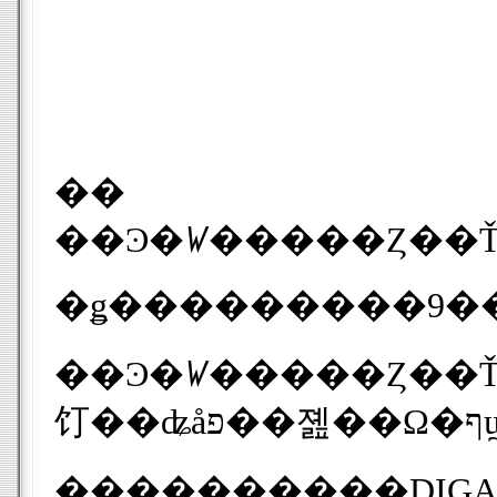
��
��Ͽ�ꤿ�����Ȥ��ŤʤäƤ��ޤ��ġ�����ʤ��ʤ��ˤ��Ԥ��������ޤޤ���ǤУ�Ͽ��ʥ��֥����ˤ��������Ƥ�����ǽ�򺣲�У�����������ܤ��Ƥ��ޤ