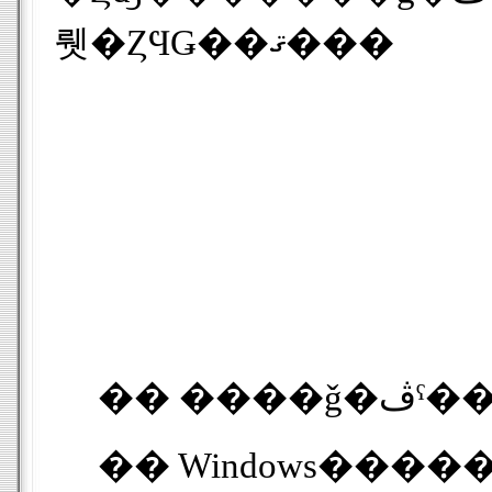
뤳�ȤϤǤ��ޤ���