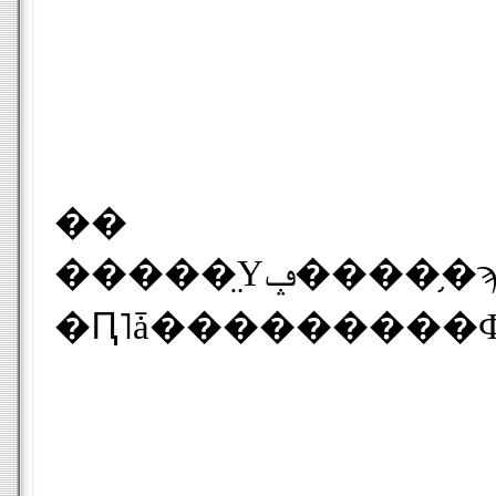
��
�����̤Υݡ����֥�ϡ��ɥǥ�����������⤯�����奨���������ǯ����Ū�����礷�Ƥ��ޤ��Τǡ��ɥ饤�֤���ʶ�������ꡢ�軰