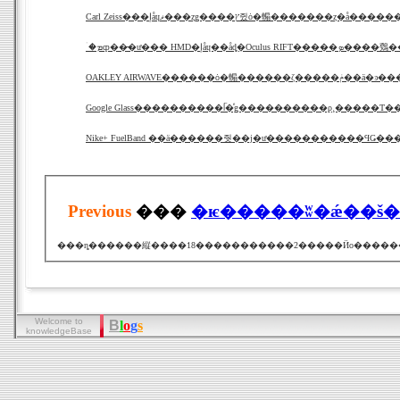
Carl Zeiss���إåɥޥ���ȥǥ����ץ쥤ȯ�䡪�������ȥ�å���
�ۤܡȹ��̵�ư��� HMD�إåɥ��åȡ�Oculus RIFT�����ܤ��
OAKLEY AIRWAVE������ȯ�䡪�����
Google Glass����������ᥬ�ͤǥ����������ϼ¸�����Τ
Nike+ FuelBand ��ä������줫��ϳ�ư�����������ϤǤ��
Previous
���
�ѥ�����ʬ�ǽ��š
Welcome to
B
l
o
g
s
knowledgeBase