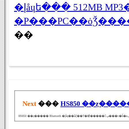
�Ρ���PC��ȯǮ��
��
Next
���