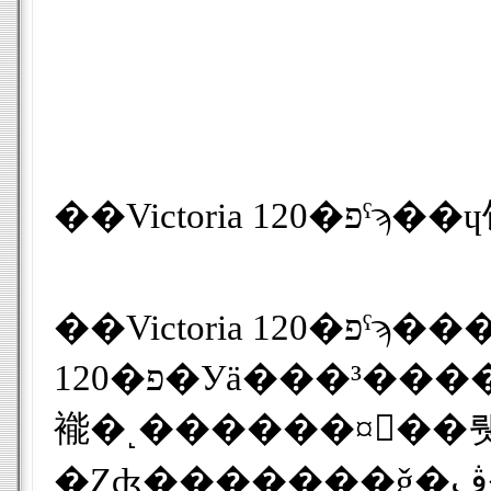
��Victoria 120�פˤϡ�����ǧ�ڤ�¹Ԥ���ץ��������Ǽ���Ƥ���12MB�Υե�å�����꤬��¢����Ƥ��ꡢ��Victoria
120�פ�Уä���³�����ݤ˼�ưŪ�˻���ǧ�ڥץ����������ܸ��ǡˤ���ư���ơ�����ˤ��ǧ�ڤ�Ԥ�ʤ��ȡ���¢����2.5�����HDD��ޥ���ȤǤ��ʤ��
褦�˻������¤򤫤��뤳�Ȥ��Ǥ��ޤ����Ĥޤꡢ��ʬ�ѤΣУäǻ��Ѥ���ݤ⡢�ۤ��ΣУä��
�Ȥʤ�������ǧ�ڤ���Ѥ��ƥɥ饤�֤Υޥ�������¤�Ԥ���櫓�Ǥ����� 12MB�Υե�å������ϡ��񤭹����ݸ��Ƥ��ꡢ�������ڡ��������Ѥ��