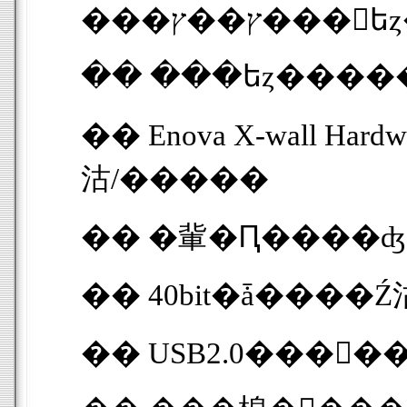
���ץ��ץ�
�� ���եȥ����
�� Enova X-wall Hardware Encryption 
沽/�����
�� �軰�Ԥ����ʤ
�� USB2.0���