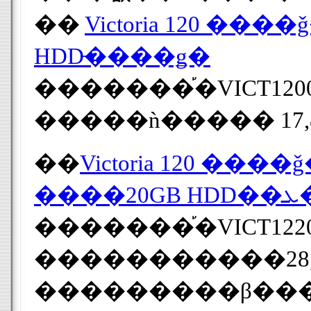
��
HDD̵����ǥ�
�������֡�VICT120
�����ǹ����� 17,
��
���
�������֡�VICT122
�����������28,
���������β��� 2