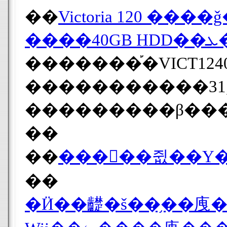
��
���
�������֡�VICT124
�����������31,
���������β��� 3
��
��
���󥳡��쥢��Υ
��
�Ӥ��齼�š��֥��㡼�