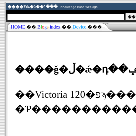
����Υʥ�å��١��� |
Knowledge Base Weblogs
HOME
��
B
l
o
g
s
index
��
Device
���
��Victoria 120�פϡ����Ū�ʻ���ǧ�ڵ�ǽ�դ�USB2.0 �ݡ����֥�ϡ��ɥǥ������������Ǥ������������2.5�������HDD�򥤥󥹥ȡ��뤷