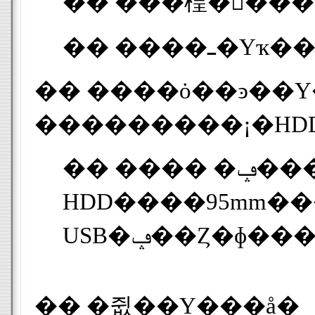
�� ���
�� ����ȯ��ͽ��Υ��ץ���󥽥եȡ�ͭ���ˤˤ�ꡢWindows���ΤΥ���������Ф���
�� ���� �ݡ��� USB2.0�ݡ��� �Ÿ��������ץ� ����100��240V, 0.3A������ 5V, 2A �礭�� 80x 155 x 23mm �б����ɥ饤�� 2.5����� IDE
HDD����95mm���˺���8
�� �쥢��Υ���å�