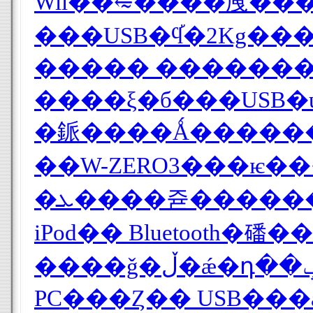
Wii��⥳����㡼���
���USB�ϥ֡�2Kg���
����� ������
��W-ZERO3���ѥ�