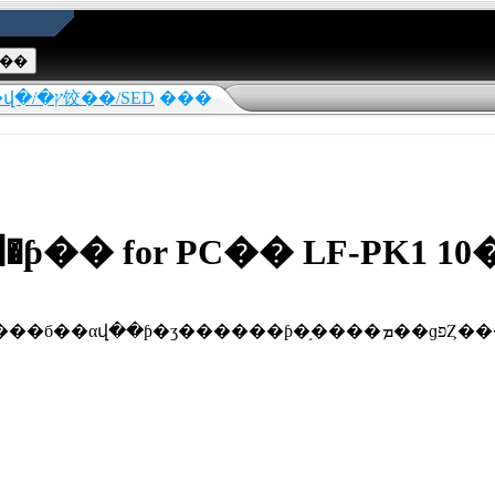
�վ�/�ץ饺��/SED
���
� for PC�� LF-PK1 1