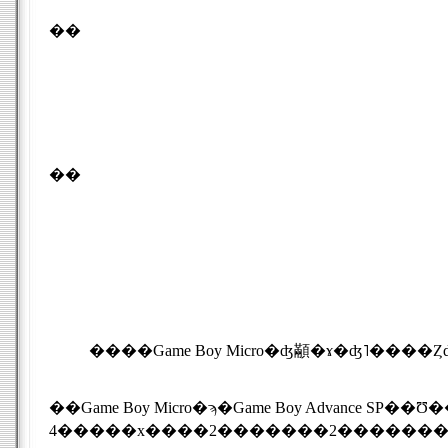
��
��
��Game Boy Micro�ϡ�Game Boy Advance SP��Ʊ������ǽ�Ϥ���ĥץ����å�����ܤ��졢Ʊ