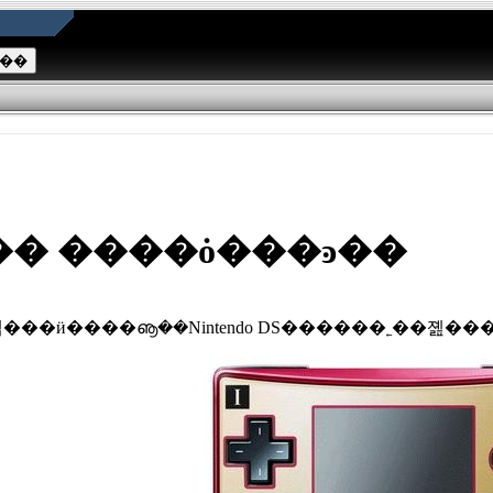
���ܡ����ߥ��� ����ȯ���ͽ��
���ӥ����ൡ��Nintendo DS������˿��졢�