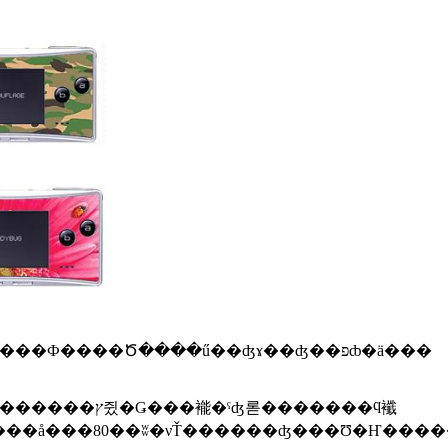
����Game Boy Micro�ʤ顢�ɤ�ʤ˥����Ȥʥ����󥺤Υݥ��åȤˤ����롣���ӥ�����Ϥ���줬���Ф����Ծ����ű��ʤɤ��ʤ��פȸ�ä���
�������2��������̤���ܤ����Ť�����2.8���󥹤ǡ��ڡ��ѡ�����å���80��ʬ�νŤ������