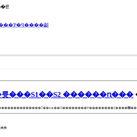
ͽ�ꡣ
�����ӡ���Ƥ�Ϥ����顪
�륫���S1��S2 ������ԥ���
�Ƕ�Υǥ���
���ˡ��ɮ��