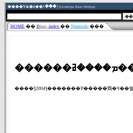
����Υʥ�å��١��� |
Knowledge Base Weblogs
HOME
��
B
l
o
g
s
index
��
Nintendo
���
���
����ǯ2004ǯ�������Ƥ�����䳫�Ϥ��줿