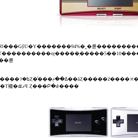
ܡ����ߥ����פ�cm�����Τˡ���������17mm�����̤�80g̤���Ȥʤ
���äƤ��롣
����åȤˤ�����Τ������������礭����궯
�Ϥʥ��ˡ���PlayStation Portable��PSP�ˤǤϡ����Τ褦�ʥޥͤϤۤȤ���Բ�ǽ����