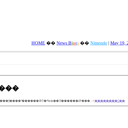
HOME
��
News
B
l
o
g
s
��
Nintendo
|
May 19, 
���
»
��ȥ��ɤˤʤ�ĤĤ��������ǥ�����Ǥ��������ˡ��������������𤤡��ѥʥ��˥å��������Ƥ��֤������Ȥ����޼�����ǯ����³������夲Ū�ˤϥѥʥ��˥å������äƤ���...
��������򸫤��