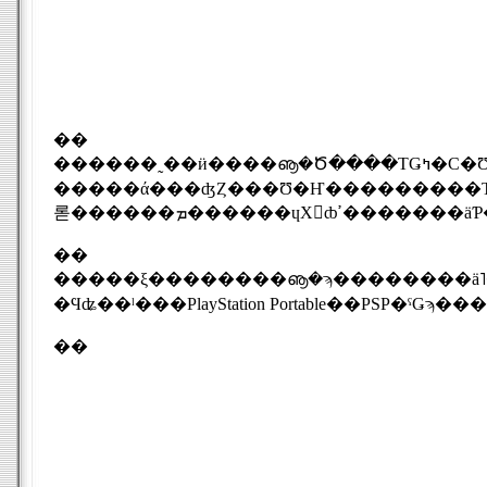
��
������˷��ӥ����ൡ�Ծ����ΤǤߤ�С�Ʊʬ���ǤŷƲ�Υ�������94%�˾�롣�����������ӥ����ൡ�ӥ��ͥ��ι�Ĵ�������������ˤ����Ϥ򶯤�뤿
�����ά���ʤȤ���Ʊ�Ҥ���������Τ����������ȯɽ�����֥���������10��5
롣������ܡ������ɥХ󥹤ȸߴ����
��
�����ξ��������ൡ�ϡ��������ä˥����ॽ�եȤ�ͤ���ߡ��ݥ��åȤ�����ƻ����⤯�����ޡ�����򥿡
��