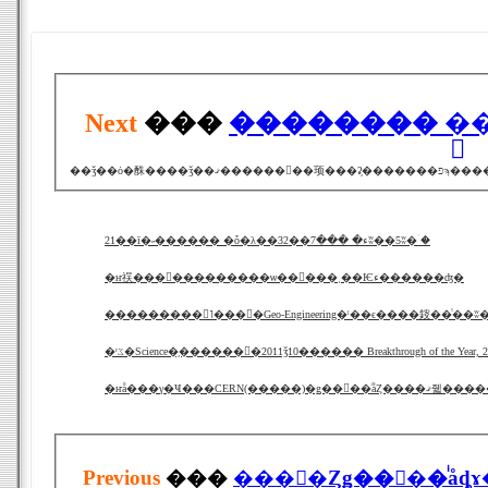
Next
���
�������� �֥
21��ī�˶������ �ȱ�λ��ء� ���7��32ʬ��5ʬ�ۤ�
�ҥ祦���󥴥���������ѡ��񸻲���˱��Ѥء������ʤ�
�ʳػ�Science�֥������󥹡�2011ǯ10������ Breakthrough of the Year, 2
�ҥå���γ�Ҹ���CER
Previous
���
���󥻥�Ȥǥ��󥿡��ͥåȡ