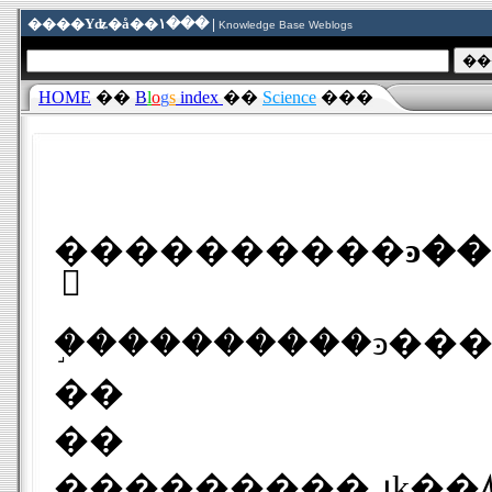
����Υʥ�å��١��� |
Knowledge Base Weblogs
HOME
��
B
l
o
g
s
index
��
Science
���
��
��
���������˳յķ��