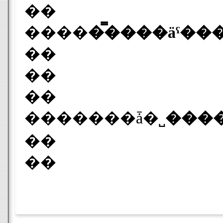
��
����
�̿����äˤ�
��
��
��
�������ǡ�
˽���
��
��