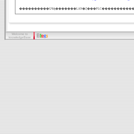
Welcome to
B
l
o
g
s
knowledgeBase