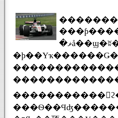
�������
���ƥ����⣱ʬ�
�ޥå��ϣ�ʬ�����ã������ǥ��դ��飰�������٤�θ��ߣ��ּ�ȤʤäƤ��롣
�ϸ��Υҡ������Ǥ�
��������������ʬ����
�����������ϩ�̲��٣���������Ȥ��
���Ѳ��Ϥʤ���������������ǥ��