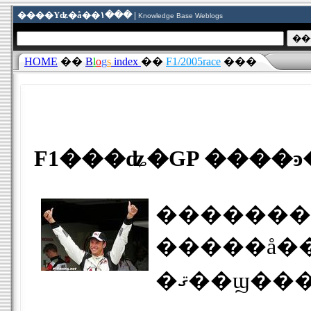
����Υʥ�å��١��� |
Knowledge Base Weblogs
HOME
��
B
l
o
g
s
index
��
F1/2005race
���
F1���ʥ�GP ����ͽ
����������ǯ�ƣ�
�����å���󳫻ϻ��ε��
�ޤ��ϣ�