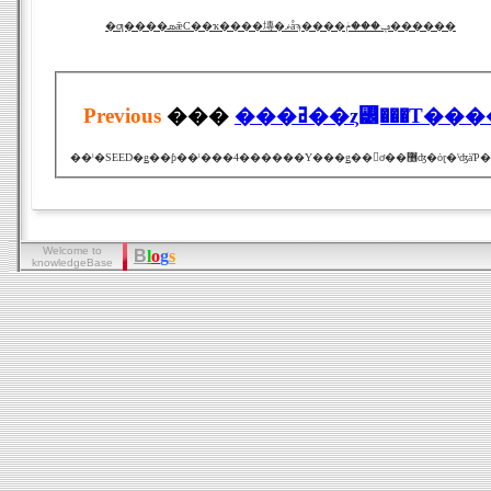
�ƣ����ܣǣС��ҡ����塼�ޥåϡ����ݡ���ݥ������
Previous
���
���ߥ��ȥ꡼���Τ�
Welcome to
B
l
o
g
s
knowledgeBase