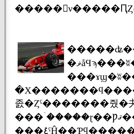
�����󥽤ν�����Ԥ
�����ʥ��ǣФǤΣ�ǯϢ³
�ޥåϤϡ���ʬ�����ã������Ǥ����ޤǤΣ��ּ꥿�����Ͽ���롣�������϶��路�Ƥ����åɥ֥�Υǥӥå� ���륵
���ɤϣ�ʬ�����ã������Ǥ�
�Х�������ϥ����ȥ�åפ򽪤��ƥ����������󤷤��ޤޥԥåȤؤ���äƤ��Ƥ��ޤ����Х������
졼�Ȥˤ�������줬�夬�äƤ��ޤä��褦�����ѥ륯�ե�������äƤ����Х�������
���ۤ�����ɽ��Ƿޤ������դ��路�Ƥ��롣�Х�������Υȥ�֥�ϥ����ܥå�����Ϣ����𤵤�Ƥ��뤬