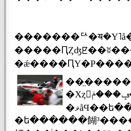
�������ꥢ�ॺ�Υ˥å�
�����ԤȤʤꡢ��ʬ�����ã
��̤����������Ρ��ݥ�
�Хȥ󤬥ݡ���ݥ����������������ˤ�����ե��顼��Υߥϥ��� ���塼
�ޥåϤ��ե���ȥ������¤֤��ȤȤʤä��������ܤˤϥ�Ρ��Σ��͡��ե���ʥ�� �����󥽤ȥ���󥫥��
�ե������餬³�����ե��� �ѥ֥� �