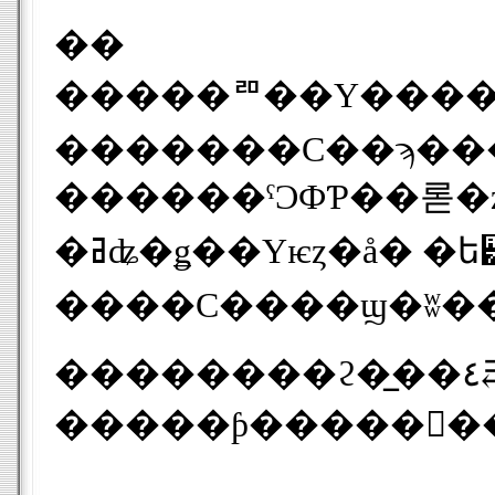
��
��
���ꥨ��Υ�����
�������С��ϡ�������������᤮
������ˤϽФƤ��롣�ȥ西�Υ��� ���塼�ޥåϤϣ�ʬ���
�ߥʥ�ǥ��Υѥȥ�å� �ե꡼���åϡ��ϣ�ʬ�����ã������Ǻǲ��̤ȤʤäƤ��뤬��������ᥤ�ȤΥ��ꥹ�����
��������ϩ�̲��٤⥻�å���󳫻ϻ������Ѳ��Ϥʤ����裲���롼�פϥ��硼����Υʥ쥤��
�����ƥ�����󤫤�