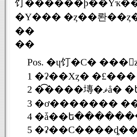
饤���ͥ���ϸ��Υҡ���������
��
��
Pos. �ɥ饤�С� ���
1 �ʡ��Хȥ� �£��� 1:
2 �͡���
3 �ơ������� ��Ρ�
4 �ǡ��ե������� 