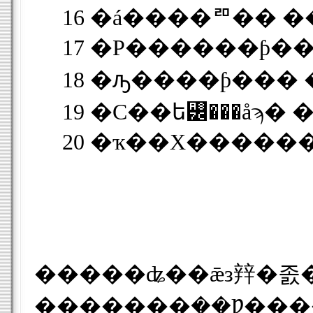
16 �á����ꥨ�� ��åɥ
17 �Ρ������ƥ��
18 �ԡ����ƥ��� �
20 �ҡ��Х������ 
�����ʥ��ǣз辡�졼