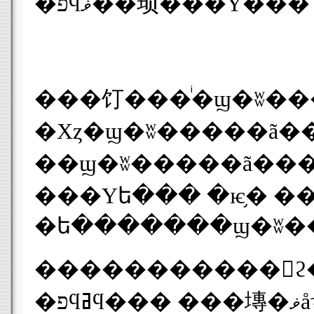
�פϥޥ��顼���Υ��
���饤���ͥ�ϣ�ʬ�����
�Хȥ�ϣ�ʬ�����ã������ǥ�
��ϣ�ʬ�����ã����
���Υե��� �ѥ֥� ���ȡ���ϣ�ʬ
�����������ϩ�̲��٣�����㴳���٤������äƤ�����Ǻǽ����롼�פ����Ԥ
�פϥߥϥ��� ���塼�ޥåϡ��ǥӥå� ���륵���ɡ��롼�٥� �Х���������˥å� �ϥ��ɥե���ɡ��ե���ʥ��