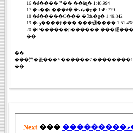
16 �á����ꥨ�� ��åɥ֥� 1:48.994
17 �ҡ��ɡ���ܥ� �ߥʥ�ǥ� 1:49.779
18 �á�����С��� �ߥʥ�ǥ� 1:49.842
19 �ԡ����ƥ��� ���硼���� 1:51.49
20 �Ρ������ƥ������ ���硼���� 1
��
��
��
Next
���