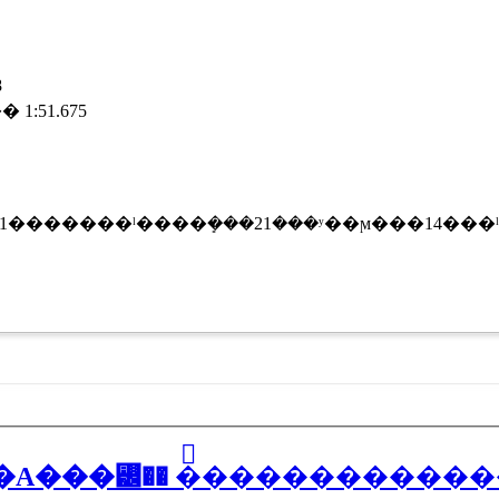
8
:51.675