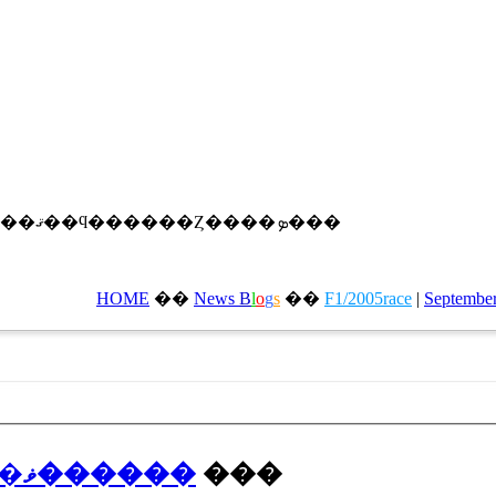
���辡�졼���Υ������Ȼ��������11�������ˡ����ܻ���21���ʸ��ϻ���14���ˡ��ޤ��ϥ������Ȥ����ܤ���
HOME
��
News
B
l
o
g
s
��
F1/2005race
|
September
���������ޥ�A���꡼�� �ֿ������������ޥ������
���