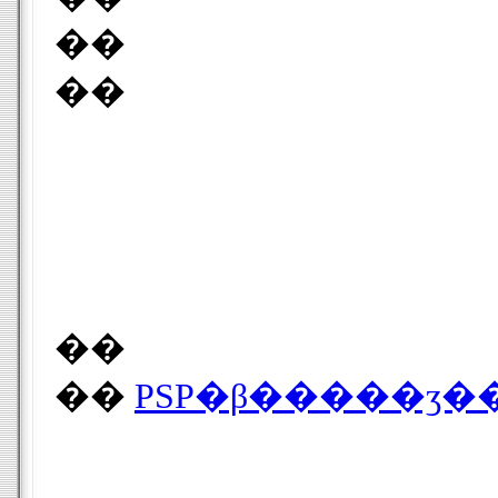
��
��
��
��
PSP�β�����ӡ