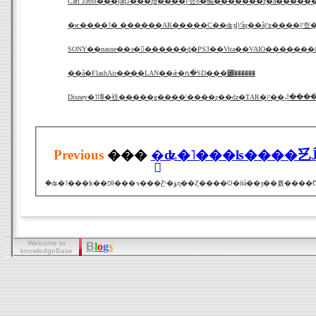
Carl Zeiss���إåɥޥ���ȥǥ����ץ쥤ȯ�䡪�������ȥ�å���
�ѥ����˥� ������AR���
��ǡ�FlashAir��̵��LAN��ǽ�դ�SD���꡼������
Disney�˥塼�衼�����ǥ����ˡ����ȥ��ǳ�ƬAR�ץ�
Previous
���
�֥ʥ�˥���ʪ����乥Ĵ
Welcome to
B
l
o
g
s
knowledgeBase