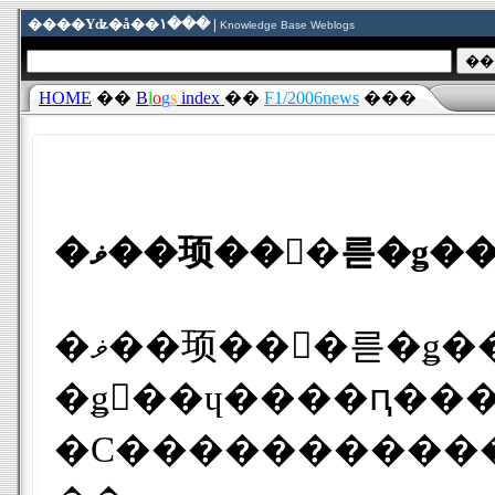
����Υʥ�å��١��� |
Knowledge Base Weblogs
HOME
��
B
l
o
g
s
index
��
F1/2006news
���
�ޥ��顼��󡦥�륻�ǥ�
�ޥ��顼��󡦥�륻�ǥ��ϡ����ϻ��֡ʰʲ������ϻ��֡�19����������ȯɽ����2005ǯF���������긢
�ǥ��ɥ����ԥ���˵������ե�