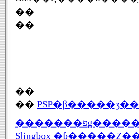
��
��
��
��
PSP�β�����ӡ�
�������פǥ
Slingbox �ƥ�����Ȥ