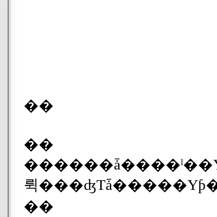
��
��
������ǡ����ˡ��Υ����������ե꡼����ư���ۿ������ӥ��ϡ���
��