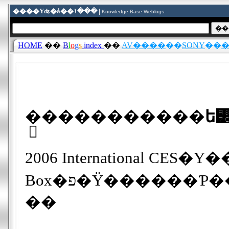
����Υʥ�å��١��� |
Knowledge Base Weblogs
HOME
��
B
l
o
g
s
index
��
AV����
��
SONY
��
�֥����������ե꡼
2006 International CE
Box�פ�Ÿ�����
��