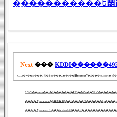
�֥����������ե꡼�ƥ�
Next
���
KDDI������49
���ˡ� Xperia sola �֥ե����ƥ��󥰥��å��פϥ����
���ˡ� Xperia neo L ���Android 4.0���Ӥ� �����������