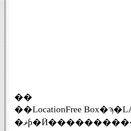
��
��LocationFree Box�ϡ�LAN���󥿡��ե�������S�
�ޥƥ�Ӥ��������