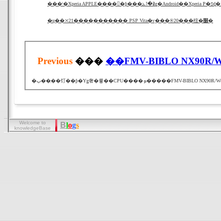
���ˡ�Xperia AP
�ɥ��⤬21����֤������� PSP Vita�νִ���®20���椬�׸�
Previous
���
Welcome to
B
l
o
g
s
knowledgeBase