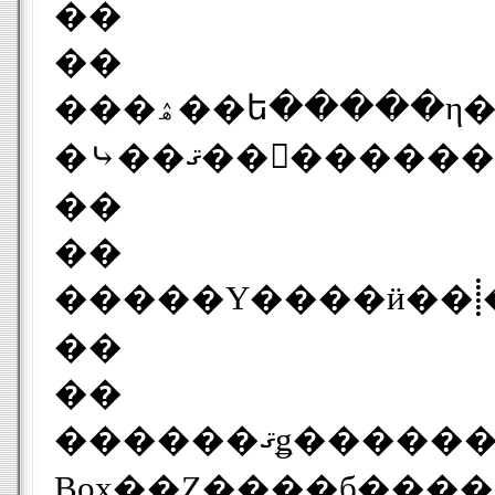
��
��
���ۿ��ե�����η����⤳��ޤǤ�MPEG-2��MPEG-4�ǤϤʤ�Windows Media Video 9�򥵥ݡ��Ȥ��Ƥ���褦�ǡ������PC�Ǥ����ѥ��饤����ȥ��եȤ����פˤʤ뤫
�⤷��ޤ��󡣤�
��
��
��
��
������ޤǥ����������ե꡼�Υ��饤����Ȥ����Ѥαվ�ü��2��ǥ��PSP��Windows���PC��������ø����ˤ⥢�ץ���󶡤��ײ褵��Ƥ��ޤ�����LocationFree
Box��Ȥ����б����