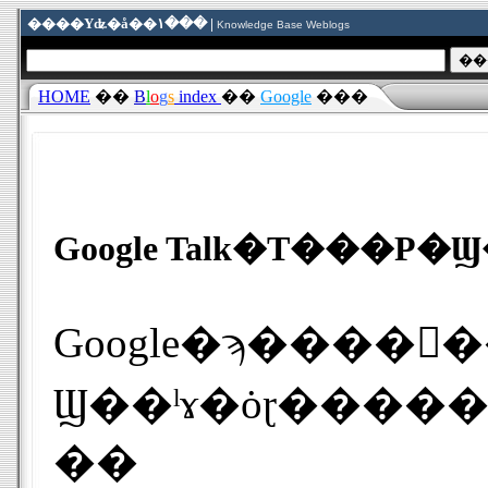
����Υʥ�å��١��� |
Knowledge Base Weblogs
HOME
��
B
l
o
g
s
index
��
Google
���
Google Talk�Τ��
Google�ϡ����󥹥���ȥ�
Ϣ��ˡɤ�ȯɽ����
��