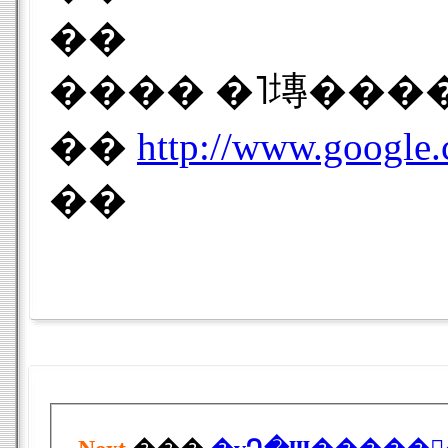
��
���� �˥塼����
��
http://www.google.
��