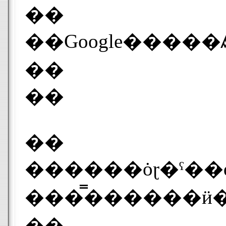
��
��
��
��
������ȯɽ�ˤ��ȡ�Google Talk�϶ȳ�ɸ��ץ��ȥ����1�ĤǤ
���̿������ӥ�
��