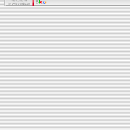
Welcome to
B
l
o
g
s
knowledgeBase