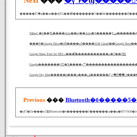
Next
���
�ɣԴ�Ϣ�����
�����饤�֥ɥ��αƶ��ʤΤǤ��礦�������󥿡��ͥåȸ�������ꡢ�����
Yahoo! �ȼ��֥饦����Axis��ȯɽ��Axis�ˤϸ�
���Ρ�Google Drive�פĤ����о졢̵����5GB Gmail��Google
Google Maps 8-bit for NES ε���͡�����������λ�Τ��Τ餻
Google�������ץ饤�Х����ݥꥷ�������������
Previous
���