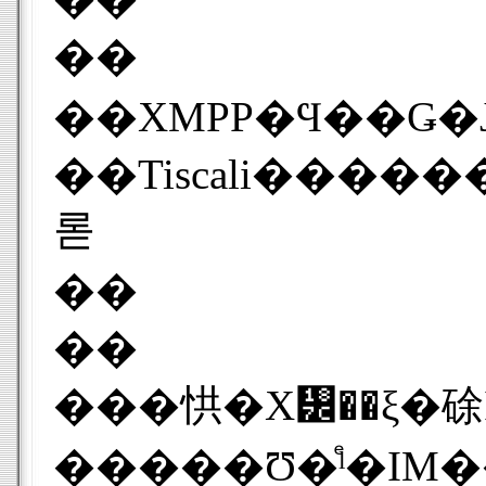
��
��XMPP�Ϥ��Ǥ�Jabber.o
��Tiscali������Netease�ʤɤΥ����ӥ��ץ��Х������ˤ�
롣
��
��
���㤨�Х᡼��ξ�硢I