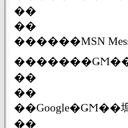
��
��
������MSN Mes
��
��
��