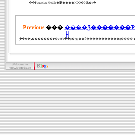
��Pogoplug Mobile�׼����HDD�򥯥饦�ɲ�
Previous
���
�֥֥���Ʒ�������
Welcome to
B
l
o
g
s
knowledgeBase