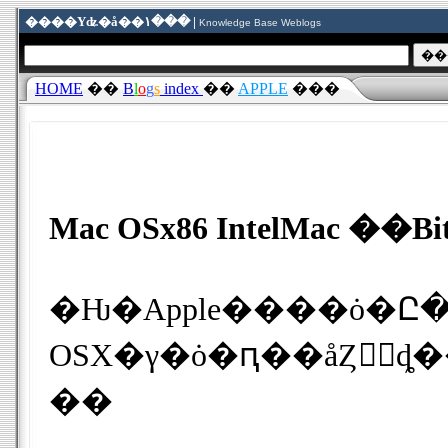
����Υʥ�å��١��� |
Knowledge Base Weblogs
HOME
��
B
l
o
g
s
index
��
APPLE
���
Mac OSx86 IntelMac 
�Ƕ�Apple����ȯ�Ը����
��