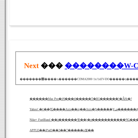
Next
���
��������W-
�������׻����ϡ������CDMA2000 1x/1xEV-DO��
������Mac Pro�פϥ���Ȣ�����Τ�B5������!�ǺǶ�?
Yahoo! �ȼ��֥饦����Axis��ȯɽ��Axis�ˤϸ�
Nike+ FuelBand ��ä������줫��ϳ�ư�����������ϤǤ��
APPLE��iPad3��3��7�����о졪��