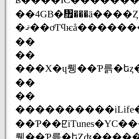
��
��
��
��
����������iLife�
��Ƥ��ꡢiTunes�ΥС�������4.8��i