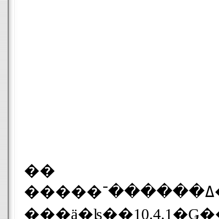
��
�����ߡ������־������ˤʤäƤ���Τ�Mac OSX 10.4.3�γ�ȯ�ԥ��åȤ��ϥå����줿�Ȥ������ȤǤ������䤬