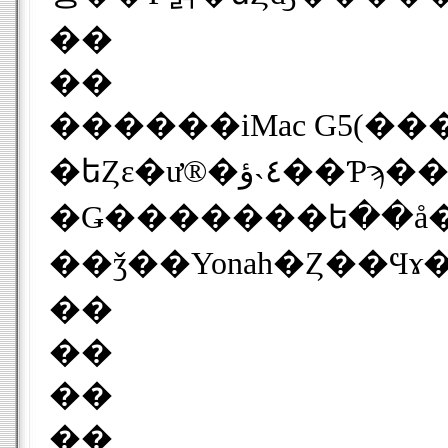
��
��
������iMac G5(�����å�����˺��ޤ���)�
�եȤε�ư®�٤˴ؤ��Ƥϡ��ۤ��Ѥ��ʤ��ȸ��äƤ⤤�����餤
�Ǥ�������ե��å��Ϥ�ư�����G5�
��
��
��
��