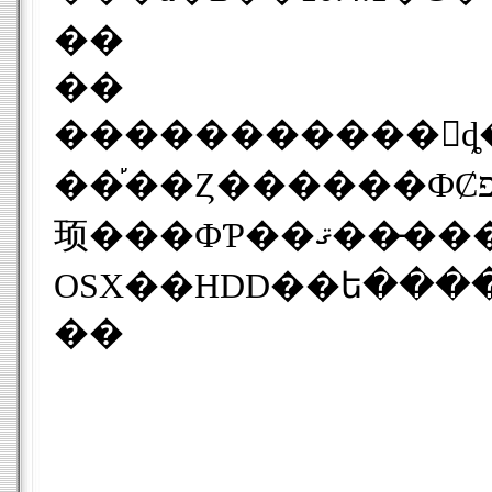
��
��
�����������󥹥ȡ��
��֡��Ȥ������ФȻפ����Τޤޥѡ��ƥ󥷥���ʬ���ƥ��󥹥ȡ��뤷���Τ������ե����륷���ƥ�(Win=NTFS.Mac=HFS+)���㤦���ᥨ�
顼���ФƤ��ޤ���̵�����ä�����Windows XP��ä���Mac
��