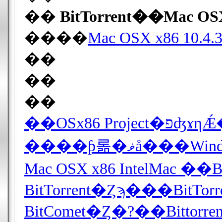
��
BitTorrent��Mac OSX
����
Mac OSX x86 10.4.3 
��
��
��
����ƥ롦�ޥå�
Mac OSX x86 IntelMac
BitTorrent�Ȥϡ���BitTo