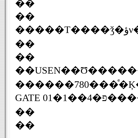
��
��
��
��
��USEN��Ʊ�����
������780���ͤ�Ķ����ʤɵ�®�˿�Ʃ�����GyaO�פΥ֥
��
��