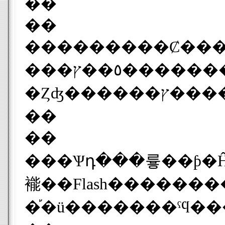
��
��
���������Ȼ����б�����ϡ�N
���٥��ץ�����������ɤ���С������Ȥ˺ƥ����������뤳
�Ȥʤ�
��
��
���Ѱդ���륳��ƥ�Ĥϲ��ڥץ��⡼���������䡢���ꥸ�ʥ�Υ�󥭥����ȡ�10ʬ���٤�û�ԥ��ͥޤʤɡ��ޤ���
褦��Flash��������ꤤ�