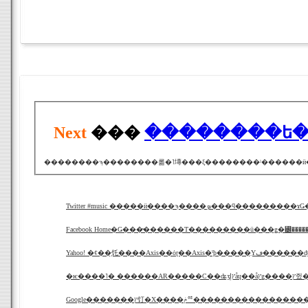
Next
���
Twitter #music �����ӥ����ϡ����ܤ
Facebook Home�Ǥ���̴������Τ���������ü���ǥ�꡼����
Yahoo! �ȼ��֥饦����Axis��ȯɽ��Axis�ˤϸ�
�ѥ����˥� ������AR���
Google�������ץ饤�Х����ݥꥷ�������������