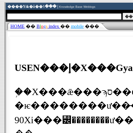
����Υʥ�å��١��� |
Knowledge Base Weblogs
HOME
��
B
l
o
g
s
index
��
mobile
���
�֥�Х���ǣ���ϡס��գӣţΤϷ������ø�����ư���̵���ۿ������ӥ���27������Ϥ�롣
�ѥ��������ư��̵���ۿ��֣ǣ���ϡʥ��㥪�ˡפ����Ȥʤɤ��ۿ����롣�����ӥ���������