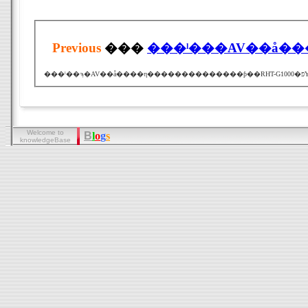
Previous
���
���ˡ���AV��å�
Welcome to
B
l
o
g
s
knowledgeBase