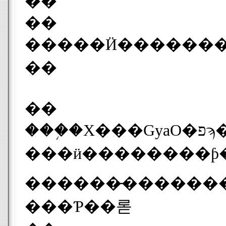
��
��
��
��
���֥�Х���GyaO�פϡ��������ø�����̵���Ǳ�������ƥ�Ĥ��ۿ����륵
���ӥ��������ƥ�
������̵�������Ѳ�
���Ƥ��롣