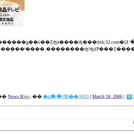
��Ȥʤä����ʤ���dxk:32.com�ξܺ٤ʻ��ͤ����餫
��������बʬ�Ϥ����ֲ��̥������ס��ֲ��ʡס��ֲ���פȤ����桼�����ˡ����˱��������ʤˤʤäƤ���Ȥ�
��
News
B
l
o
g
s
��
�վ�/�ץ饺��/SED
|
March 18, 2006
|