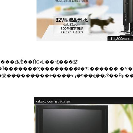
Ǽ��ĤǤν񤭹��ߤξ���䥢
�������Ȥ��������ä�32������ʾ�Υ�ǥ��
��������Ԥΰո��Ǥϲ���򵤤ˤ���񤭹��ߤ���Ω�ġפ��Ȥ��狼