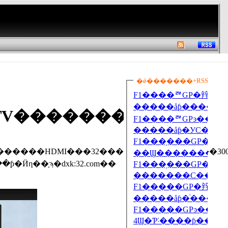
�TV���������
����Ȥ��롣�վ��ƥ�Ӥη��֤ϡ�dxk:32.com��