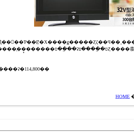
��Ƥ��ꡢ�Х����ǥ�����Ȥζ��Ϥ��¸��������ǥ��ȯ
�ˤ���Ƥ��ʤ������
��ʡ�114,800��
HOME