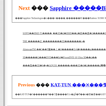
Next
���
Sapphire �����Bl
SONY��HMZ-T1����˾��
THE �����仺 ��������3D�������ϡ�
3D�����Ǥ���DVD���եȡ�PowerDVD 10 Ultra 3D��ȯ��
���㡼��3D�ƥ�ӡ�AQUOS �����ȥ���3D�פ�4�
Previous
���