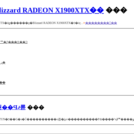
izzard RADEON X1900XTX��
���
»
���Sapphire Technologies�ϡ���ѵ����˱������Ѥ���Radeon X1900 XTX�ӥǥ������ɡ�Blizzard RADEON X1900XTX�פ�ȯɽ...
��������򸫤��
3D�б�HMD��ȯ�䤵��롪�ߤ�����Υꥹ�Ȥ���®��Ͽ
AlienwareTM ��˥��Ϥ鷺�� 1 �ԥ�����Υɥå�ȴ����ѥͥ�̵�����ݾ�
����վ����
KAT-TUN ���⤬���줫��Ϥޤ롣
���