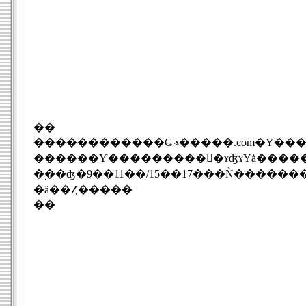
��
������������Ǥϡ�����.com�Υ������߷
������Ƴ����������ɤʤɤΥǡ�����Ĵ
�ֲ��ʤ�9��11��/15��17���Ǹ�������桼���������÷����ˤʤ�פ��ȡ��ַǼ��Ĥμ
�ä��Ȥ�����
��