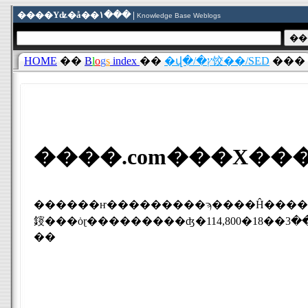
����Υʥ�å��١��� |
Knowledge Base Weblogs
HOME
��
B
l
o
g
s
index
��
�վ�/�ץ饺��/SED
���
����.com���Х��
������ҥ���������ϡ����Ĥ��������ӥ����ȡֲ���.com�פˤ����ơ��Х����ǥ����
��