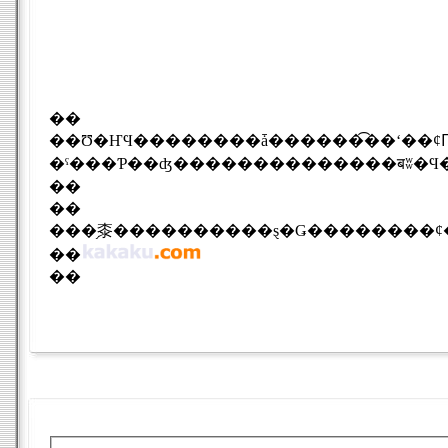
��
��Ʊ�ҤϤ��������ǡ������͡��ʻ��ȼԤ��󶡤
��
��
���֥桼����������ȿ�Ǥ��������ȼ��
��
��