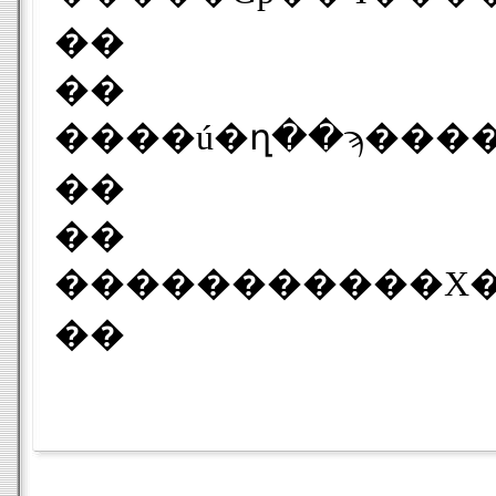
��
��
��
��
��