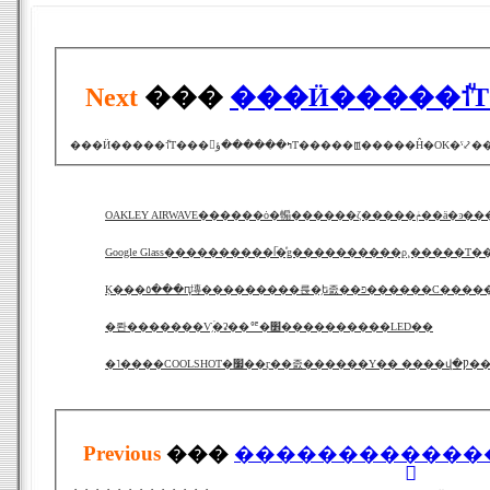
Next
���
���Ӥ�����⸶ͧ
OAKLEY AIRWAVE������ȯ�䡪�����
Google Glass����������ᥬ�ͤǥ����������ϼ¸�����Τ
Ķ���٥���ԥ塼���������륹�֥ե졼��פ������С���
�롼�������Ѵ֥ۡ�ʡ��ꥶ�׾����������LED��
�˥����COOLSHOT�׷��ӷ��졼������Υ�� ���
Previous
���
���������ֲ����