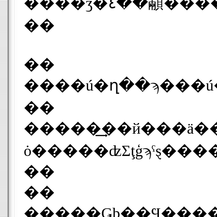
��
��
��
������͢�й���ä�����ɥͥ����ϡ�������פε����ǣ���ǯ����͢�����ž��
��
��