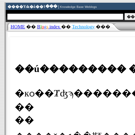
����Υʥ�å��١��� |
Knowledge Base Weblogs
HOME
��
B
l
o
g
s
index
��
Technology
���
��ú��������� 
��
��