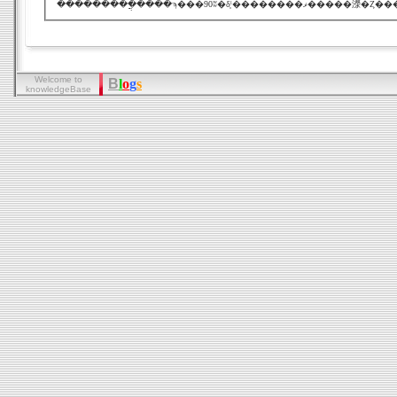
Welcome to
B
l
o
g
s
knowledgeBase