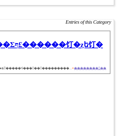
Entries of this Category
ȥե饤�
»
���ɥܥ����󥰥���ϣ���������ȤʤäƤ����ף£������饤�ȥե饤�饿���ȥ�ޥå������ԡ����Ķ����ʶ��ɡˣ���Ʊ�飱�̤Υե��󡦥��������ʥ٥ͥ�����ˤΰ���򣱣�����������...
��������򸫤��