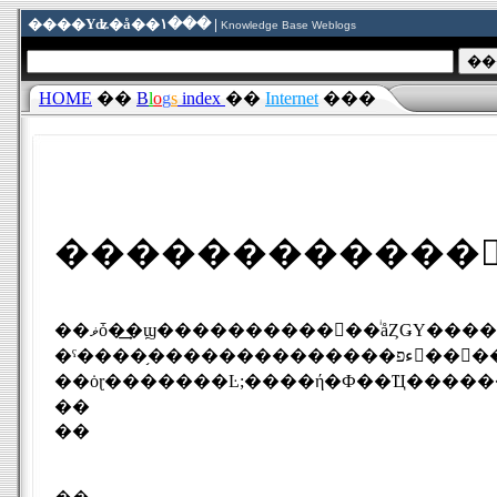
����Υʥ�å��١��� |
Knowledge Base Weblogs
HOME
��
B
l
o
g
s
index
��
Internet
���
��ޥȱ�͢�ϣ����������󥿡��ͥåȤǤΥ�������������������ʤμ����Ϥ�������Ѥ�ƿ̾�Ǥ�Ǥ���褦
�ˤ����֥��������������ءפ򣱣����Ϥ�롢
��ȯɽ�������Ŀ;����ή�Ф��Ҵ����
��
��