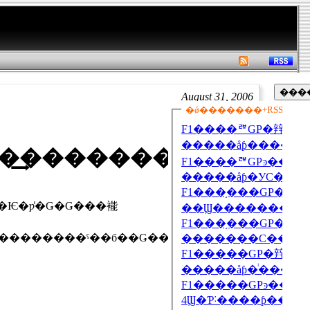
August 31, 2006
�������������ʡ�ƿ̾�����ۡ���ޥȱ�͢���������ӥ�
��������ˤ��б��Ǥ��롣