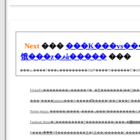
Next
���
���Ķ���vs�������
饿���ȥ�ޥå�����
���
FlickerPro��������ȹ�����4ǯ�ݶ�桼�������ä�
���ץ����haduken���ϥɡ��
Twitter #music �����ӥ����ϡ����ܤ
Facebook Home�Ǥ���̴������Τ���������ü���ǥ�꡼����
Ķ���٥���ԥ塼���������륹�֥ե졼��פ������С���