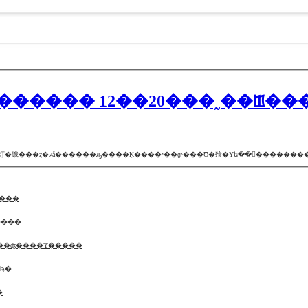
� 12��20���˷��ꡪ����Σף£������饤�
�Τǎ�����
���̿�����ƥ��ȡץ٥���3������
���ϥ���������ɤǤ��ʤ����Ɏ�����
�ϡ�
��