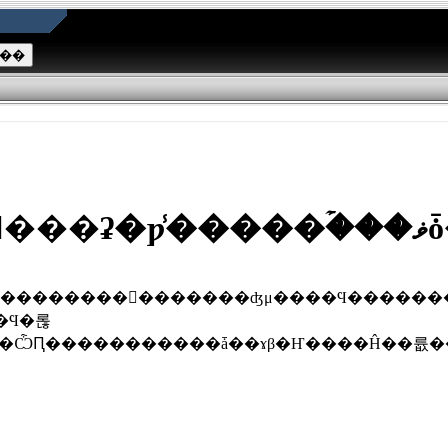
��
��ѼԤ�����������ǡ��ɤβ�Ҥ����Ĥ��륪�