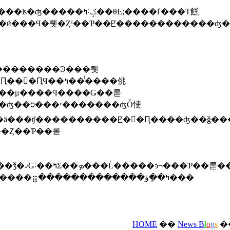
�ݤ˸ߤ��θĿ;����ľ���Τ餻
Ϥ��ߤ���̾���佻
���μ����Ϥ����Ǥ��롣
��Ȥ��Ƥ��롣
갷����ʪ�θĿ����󣷣������������ġ����⣶�������������ߤ��ܻؤ���
HOME
��
News
B
l
o
g
s
�