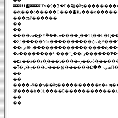
��
������͹�����Ҥȳ�ŷ�⣹��顢�ͥåȥ�����������ʪ�ʤ����
�ʤ���ȯ�����Ǥ���͹�ؾ���ο������ӥ���Ϥ�뤳�Ȥˤ��Ƥ��ꡢ������������ʤ����������褤��㤷
���ʤꤽ������
��
��
����ޥȱ�͢�Υۡ���ڡ����˽��ʼԤ���Ԥ���������Ͽ���뤳
�Ȥǡ�����Υͥåȥ����������Ȥϰۤʤꡢ���ʼԤ���Ԥ
��ʤɤθĿ;�������������ˡ����ʤ�
�ޤ��������⤷���Τ˾��ʤ������Ƥ��ʤ��ס���ʸ�������ʤȰ㤦
�פȤ��ä��ȥ�֥���ɤ����ᡢ��ޥȱ�͢�����ä���ʧ����������ꡢ��Ԥ����ʤ��ǧ���Ƥ�����ʼԤ˿���������Ȥ롣
�ܿͳ�ǧ�ϡ���Ͽ���줿������Ը��¤ʤɤǹԤ
��
��
����ޥȱ�͢�ϡ��ͥåȥ����������η�ѳۤϣ���ǯ�ޤǤ˸��ߤΣ��ܤ���Ĺ�����ͽ¬���Ƥ��롣��ǯ����ޤǤ˥��������������ؤμ�
��
��