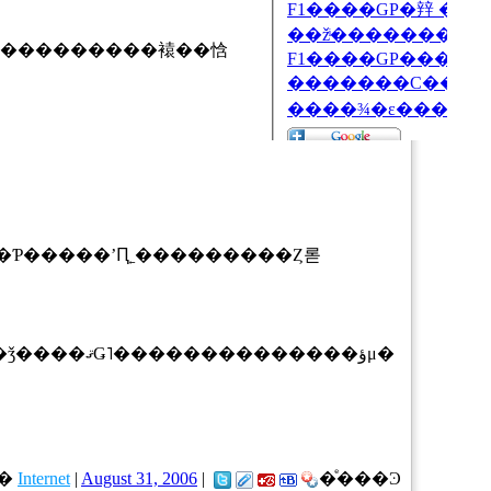
�
Internet
|
August 31, 2006
|
�ͤ���Ͽ