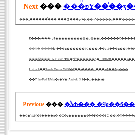
Next
���
���֡פΥ��ͥ
���ӡ������̾���ɾ���졢���ܤǤ�͵�
Ķ���٥���ԥ塼���������륹�֥ե졼��פ������С���
��Υ� ����եܡ���4������PC���ᥴ�
���쥳���TK-PBL042BK�ץ졼������Ʒ�Blu
Logitech��Touch Mouse M600�ץ��å����󥵡���ܤ�̵���ޥ���
��ThinkPad Tablet�ץ�Υ� Android 3.1��ܥ��֥�å�
Previous
���
�ͥåȸ��� �ϥǥ��б��Ρ�