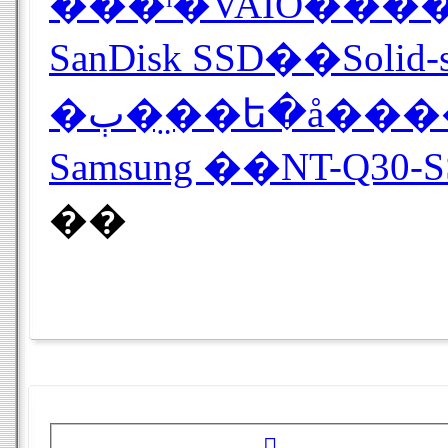
SanDisk SSD��So
�ٻ��̤�ե�å�
Samsung ��NT-Q3
��