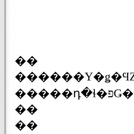
��
������Υ�ǥ�ϤȤ�˴�
�����դ
��
��