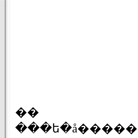
��
���ե�å�����꡼�ǥ�����(SSD)�ϡ�