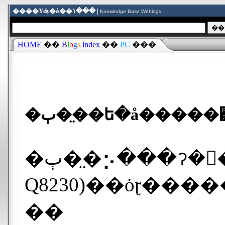
����Υʥ�å��١��� |
Knowledge Base Weblogs
HOME
��
B
l
o
g
s
index
��
PC
���
�ٻ��̤�ե�å����
�ٻ��̤⡢���ॽ�󡢥��ˡ���³���ƥե�å�����꡼�ǥ�����(SSD)��Ķ���̡�Ķ�����ɤ򤦤��ä���Х���ѥ������LIFEBOOK Q�ɥ��꡼���˥�������ᥤ�ɤǥ�ǥ�(FMV-
Q8230)��ȯɽ���
��