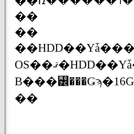
��
��
��HDD��Υǡ����򻲾Ȥ��뤿��ˤϡ�
OS��ޤ�HDD��Υǡ����ϰŹ沽���줿���֤ǽв٤���롣���̤�40GB(��1��5000��)���������ƥ�����ǽ�ʤ���HDDLIFEBOOK
B���꡼���Ǥϡ�1
��