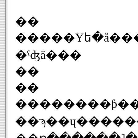
��
�����Υե�å����
�ˤʤä���
��
��
��������ƥ������
��ϡ��ɥ�����