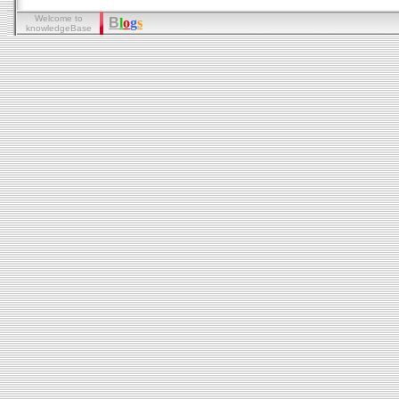
Welcome to
B
l
o
g
s
knowledgeBase