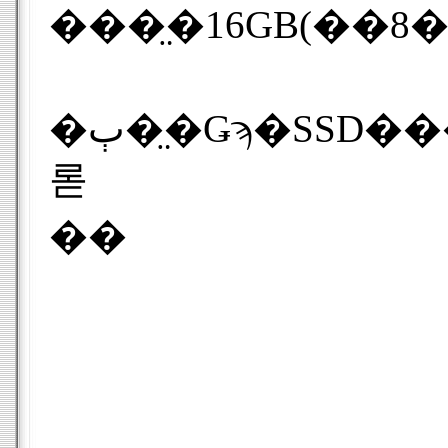
���̤�16GB(��8����)��3
�ٻ��̤Ǥϡ�SSD����ܤˤ��Хåƥ꡼��ư���֤�JEITA¬����Ǻ���30ʬ��Ĺ����ۤ���Windows�ε�ư���֤�58��û�̡�2.5�����HDD����١�75g�η��̲����ޤ��Ȥ��Ƥ��
롣
��