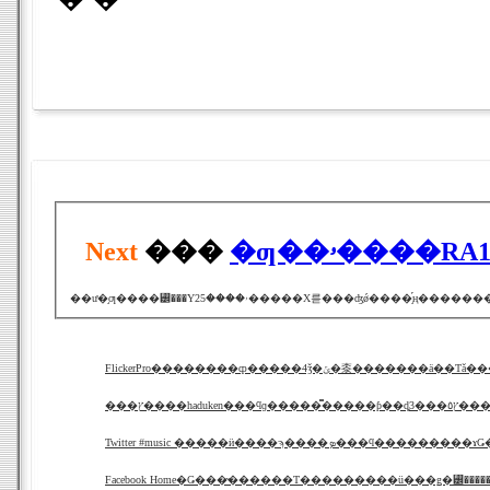
Next
���
�ƣ��ۥ����
FlickerPro��������ȹ�����4ǯ�ݶ�桼�������ä�
���ץ����haduken���ϥɡ��
Twitter #music �����ӥ����ϡ����ܤ
Facebook Home�Ǥ���̴������Τ���������ü���ǥ�꡼����