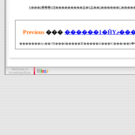
Ķ���٥���ԥ塼���������륹�֥ե졼��פ������С���
Previous
���
Welcome to
B
l
o
g
s
knowledgeBase