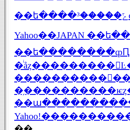
�ͥåȥ���������󡢸
����������󺾵��
��ա�����������󺾵
Yahoo!��������
��