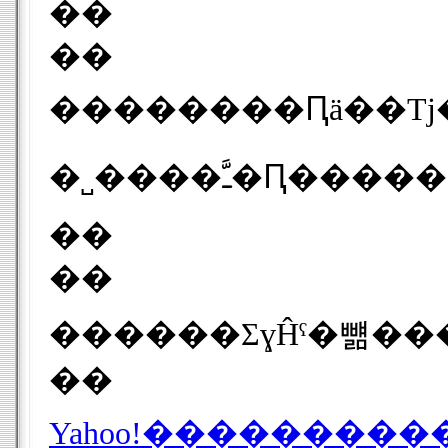
��
��
��������Ԥä��Τϳ�ǧ����Ƥ����ϰϤǤ�06ǯ4
��
��
��