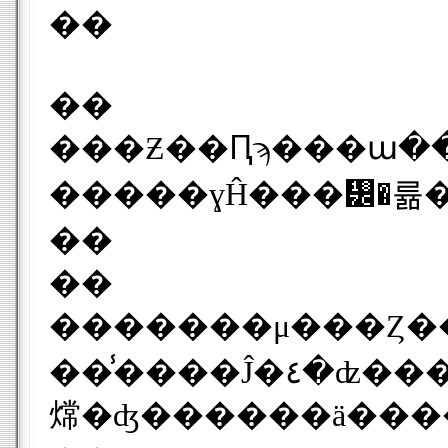
��
��
���Ƶ��Ԥϡ���ա������������Υ᡼��ˤ�
�����ɣĤ���᡼�륢
��
��
�������μ���Ȥ�
��̾����Ĵ�٤�ʣ���������ä��ݤ˽��ʼԤ⤷������Ԥˤʤꤹ�ޤ���¨�¤˥᡼����������ơ���ʪ�ν��ʼԤ⤷������Ԥ��᡼���Ф����˼����ʤ��ʣ�����Ԥ���������ޤ���ä��ꡢ���ʼԤ��
龦�ʤ������ä���