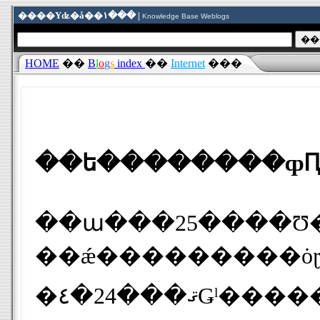
����Υʥ�å��١��� |
Knowledge Base Weblogs
HOME
��
B
l
o
g
s
index
��
Internet
���
��ա���25����Ʊ�Ҥα��Ĥ�
��ǽ���������ȯɽ������