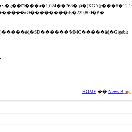
Express(�ӥǥ���ǽ��¢)��OS��Windows Vista Business����ܡ��ե�å��������ܻ��κǾ��������ʤ�229,800�ߡ�
)�����åȡ�SD������/MMC�����åȡ�Gigabit
�
HOME
��
News
B
l
o
g
s