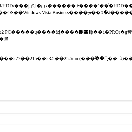
)ɽ���б�12.1���վ������åץ��åȤ�Intel 945GMS
e2 PC�����ɥ����åȡ����꡼���ƥ��å�PRO(�ǥ奪
���롣
277��215��23.5��25.5mm(���߱��Ԥ��߹⤵)�