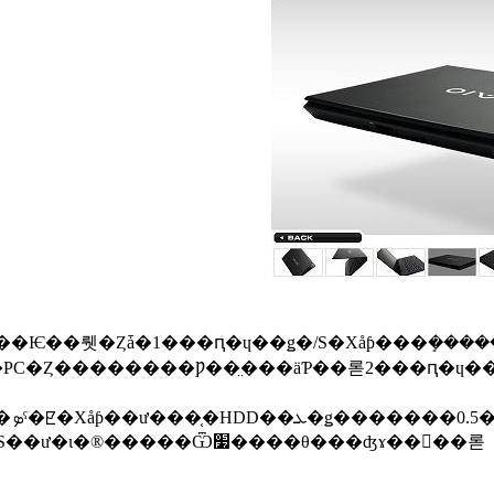
�Ѥ��뤳�Ȥǡ�1���ԥ�ɥ��ǥ�/S�Хåƥ���ܻ����
�(Core
Solo��ܻ�)���ޤ���OS��ư�ι�®�����Ѿ׷����θ���ʤɤ��󤲤��롣