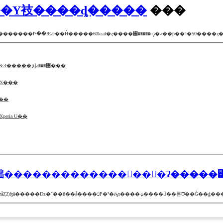
��Υ衼����ȡ�����
���
����Ϥ�夬��俲�����ʤ��륷����Ρȥ��Х��áɤˤԤä���ʾ��ʤǤ�����
SONY��nasne��ͽ�󤬥������ȡ�PS3��Vita��VAIO�������&Ͽ�����ȴվ޽���ޤ���
��åȹ����ǥХ���
���
PLE�����ƥ���ߥ�˥ܥǥ�Android��Xperia P�פȡ�Xperia U��
ǲ�־��Ӿ����׼ƺ饳�������������󥸥��꡼�ʡ����
�ƺ饳�������������󥸥��꡼�ʡ�����꡼�ɤȤʤ롪����Ū����ҥåȤȤʤä���