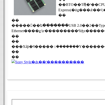
��BTO��˥塼�ˤ��CPU/HDD/���إɥ饤�֤ʤɤ������ǽ����ʻ��ͤ�HDD��ܥ�ǥ��Ʊ���ǡ�1,024��768�ɥå�(XGA
��
��
�����󥿡��ե�������USB 2.0��2��Typ
Ethernet����ǥࡢ���������Ϥʤɤ���
��
��
���Хåƥ�ϥ�����।�������Υ���������
��
��