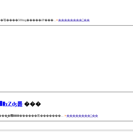
»
���Ի��Ѥǣ��Ĥ�����60kcal�ȥ����꡼�����ᡢ�ޤ��ƥ��˥�50����ȥ��顼����500mg�����äƤ���...
��������򸫤��
�꡼�ɤȤʤ롪
���
»
��ǲ�־��ӥ��å����פΡ�³�ԡɤ����ܤ������롣Ʊ��Ǵ��ġ�����̳�᤿�����ͥ�����㥦�������...
��������򸫤��