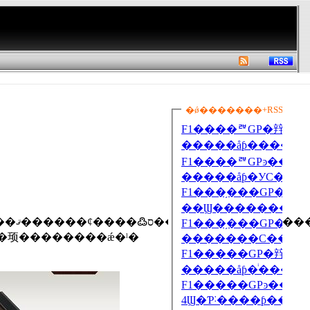
ɻߤ��
˺�Ŭ�ʻ��͡�Windows Vista��TM��Business����ܤ������顼��������ǽ�ˡ�