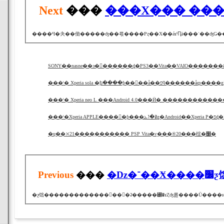
Next
���
���Х��� ��
���ˡ� Xperia sola �֥ե����ƥ��󥰥��å��פϥ����
���ˡ� Xperia neo L ���Android 4.0���Ӥ� �����������
���ˡ�Xperia AP
�ɥ��⤬21����֤������� PSP Vita�νִ���®20���椬�׸�
Previous
���
�