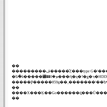
��
���������ڤ�����ͤȤ���type G�ˡ�����ʤ��ϴ�������̲���¸����롢�ե�å�����꡼��ܥ�ǥ뤬�������о졣
�ե�å�����꡼��ܡ�0���ԥ�ɥ�˥�ǥ�ϡ�HDD��ܥ�ǥ����898g�򹹿����롢
��
��