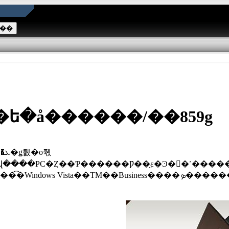
GB�ե�å������/��859g
�򤵤�˹������ޤ������ȼ����߷ס��Ǻ�Ȳ��ʻ�Ǽ¸������⤤��ϴ��������ϳ�������
륻�����ƥ��߷ס��ӥ��ͥ�������