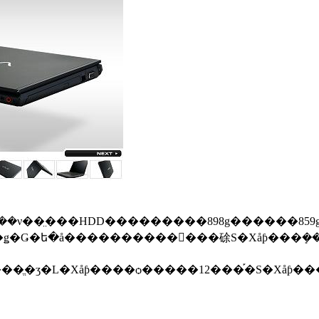
��ν��̤���HDD���������898g������859