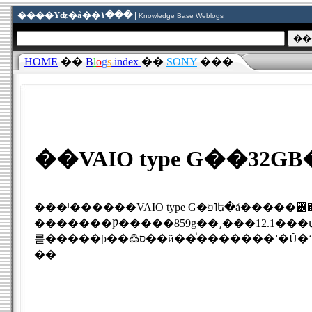
����Υʥ�å��١��� |
Knowledge Base Weblogs
HOME
��
B
l
o
g
s
index
��
SONY
���
��VAIO type G��32
���ˡ������VAIO type G�פ˥ե�å�����꡼��ܥ�ǥ뤬�о줷
�������Ƿ�����859g��¸���12.1���վ����PC�Ȥ��Ƥ������Ƿ��̤ε�Ͽ
��