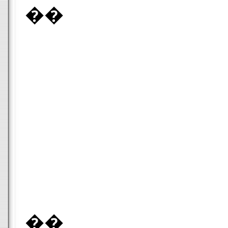
��
��