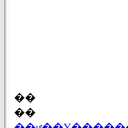
��
��
��ư��Υ������