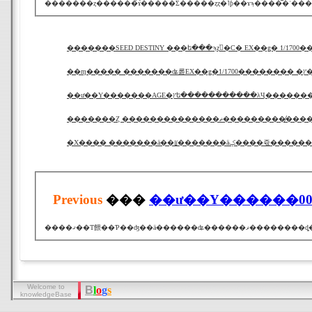
�������SEED DESTINY ���ե���ϡȥߥͥ�С� EX
��ɱ����� �
��ư��Υ�������AGE�ץե�����������λҶ��
�������Ȥ ��������������ޡ����
�Х���� �������ä��ꡦ�������äݤ����쥯���
Previous
���
��ư��Υ������00
Welcome to
B
l
o
g
s
knowledgeBase