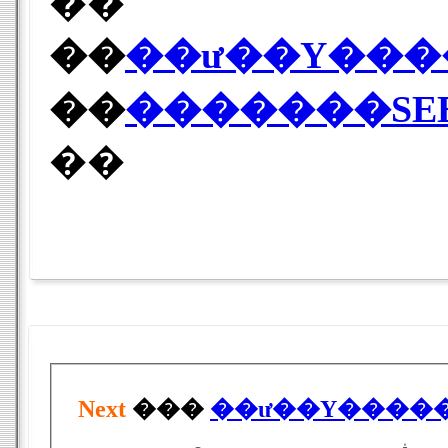
��
��
��ư��Υ���
��
�������SEE
��
Next
���