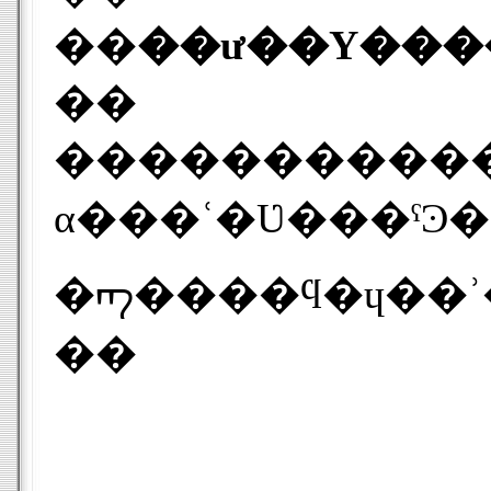
��
��
�����������
α���ʿ�Ʋ���ˤϿ����ʥ������ޥ����
�ᡢ����ϥ�ɥ��ʾ
��