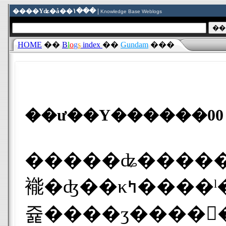
����Υʥ�å��١��� |
Knowledge Base Weblogs
HOME
��
B
l
o
g
s
index
��
Gundam
���
�����ʥ�����
褦�ʤ��κߤ����ˡ���������������ˤϵ�������������νи���3�رĤ���ɽ�Ԥ����ˡ����
쥹����ӡ����