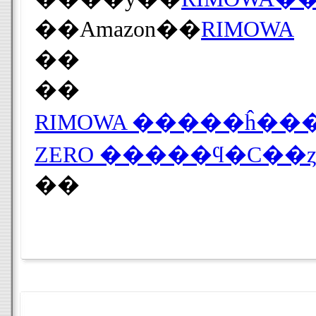
��Amazon��
RIMOWA
��
��
��