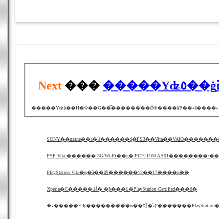
Next
���
PSP Vita ������ 3G/Wi-Fi��ǥ� PCH-1100 AA01�������
PlayStation Vita�ѡ֥�å��졼������12��17����ȯ��
Xperia�С�����󥢥å� �ƥ���󥰤�PlayStation Certified���б�
�֥ޥ�����F Ķ���������ѡ��饤�֡ץޥ�������PlayS