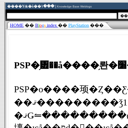
����Υʥ�å��١��� |
Knowledge Base Weblogs
HOME
��
B
l
o
g
s
index
��
PlayStation
���
PSP�ο����顼�Ȥ��Ƹ��꿧�֥᥿��å����֥롼�פ��ƾ���˺�����
��ޤ���������ǯ11��˸���ȯ�䤵�줤
�ޤǤ⥪���������