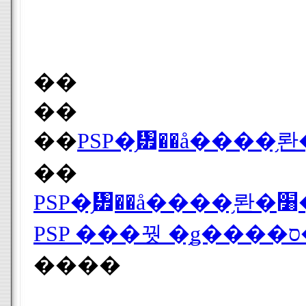
��
��
��
��
����