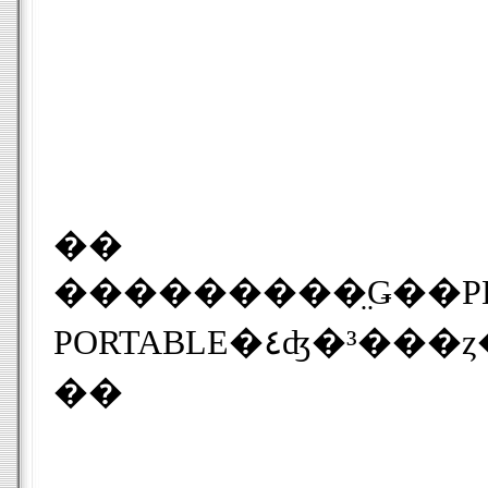
��
���������̤Ǥ��PHANTASY STAR PORTABLE�١ر�ͺ���� ��
PORTABL
��