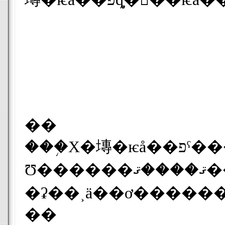
��
���֥Х�塼�ѥå��פˤ����Τ˲ä��ơ��ݡ��������ȥ�åס������������꡼���ƥ��å�Duo(32MB)��Dü�ҥ����֥뤬
Ʊ������ޤ����ޤ����֥�󥻥��ѥå��פˤ�����Υ�󥻥�������������뤿��Υ�󥻥����塼
��