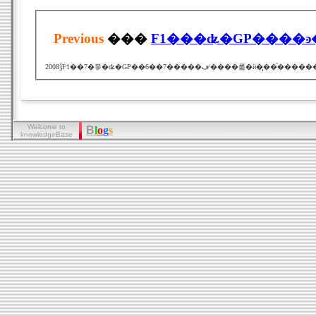
Previous
���
Welcome to
B
l
o
g
s
knowledgeBase