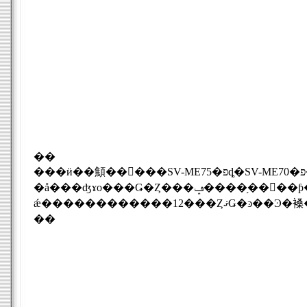
��
���ӥ��顦��󥻥���
SV-ME75
�פȡ�
SV-ME70
�פ�JIS�ݸ������IPX7�������ɿ��б��ǡ�����Ϥ�䥭
ǽ����������
��