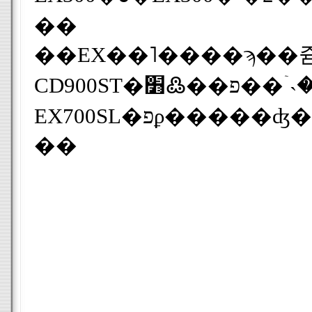
��
CD900ST
EX700SL
�פϼ�����
��