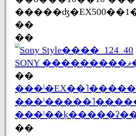
��
��
S
��
���ˡ�EX��˥�����
���ˡ�����˥�����
���ˡ�̩�ķ�����ʡ�
��