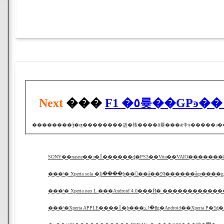
Next
���
���ˡ� Xperia sola �֥ե����ƥ��󥰥��å��פϥ����
���ˡ� Xperia neo L ���Android 4.0���Ӥ� �����������
���ˡ�Xperia AP