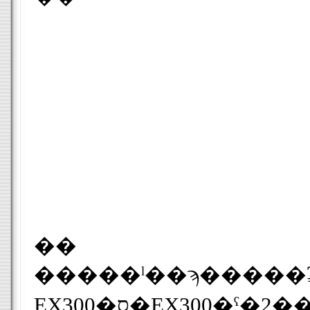
��
EX300