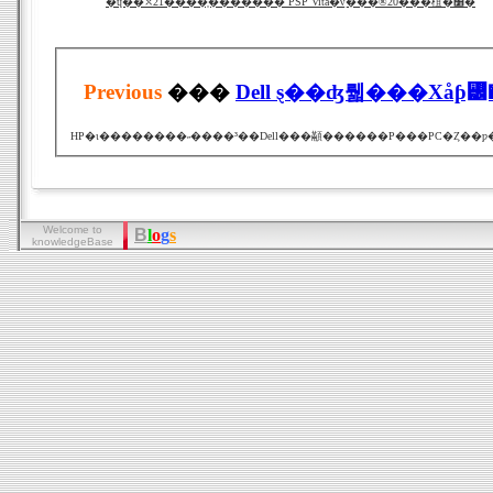
�ɥ��⤬21����֤������� PSP Vita�νִ���®20���椬�׸�
Previous
���
Dell ȿ��ʤ뤫���Хåƥ꡼
Welcome to
B
l
o
g
s
knowledgeBase