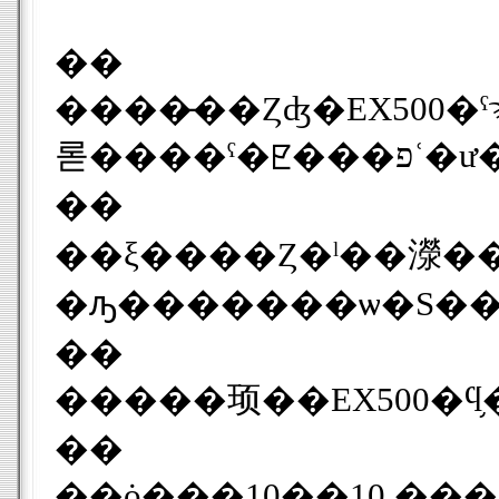
��
����̵��Ȥʤ�EX500�ˤϡ���ư�Ĥ��Ǻ��2��
��
��ξ����Ȥ�ˡ��濴��
�ԡ�������ѡ�S��
��
��
��ȯ���10��10 ��