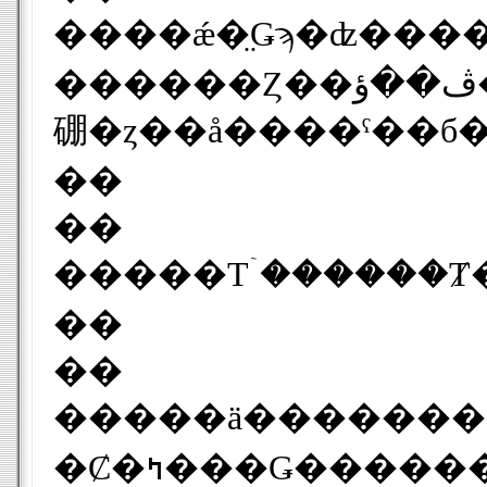
����ǽ�̤Ǥϡ�ʣ����
������Ȥ��ڤ��ؤ����б����ޤ����񤭤�����ʣ���Υ᡼���ü�������¸��ǽ�ˤʤä����ޤ���QWERTY�����ܡ��ɤ���ܤ���ü���Ǥϡ���z�ץ����ˤ����ä��ʤɥ��
硼�ȥ��å����ˤ��б
��
��
�����Τۤ������Ⱦ
��
��
�����ä�������������͢���������ܤǻȤäƤ��롢Windows M