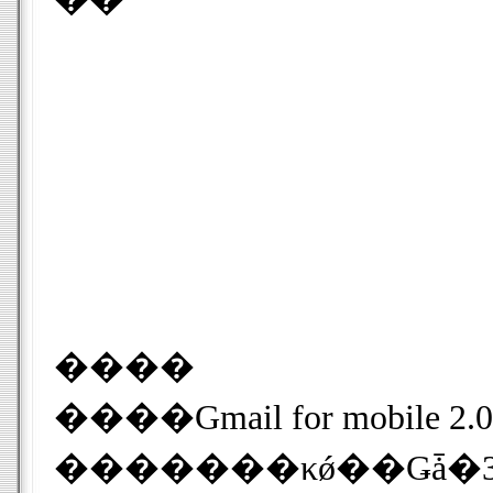
����
����Gmail for mobile 2.0�פϡ�Nokia��N95��Sony Ericsson W910i�ʤɤΤ褦�ʡ�Java 2 Platform Micro Edition��J2ME�ˡפ򥵥ݡ��Ȥ���������ä䡢BlackBerryü�
�������κǿ��Ǥǡ�35����θ�����б����Ƥ��ޤ�����®