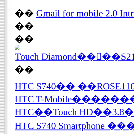
��
Gmail for mobile 2.0 Int
��
��
Touch Diamond����S
��
HTC T-Mobile�����
HTC��Touch HD��
HTC S740 Smartphone 