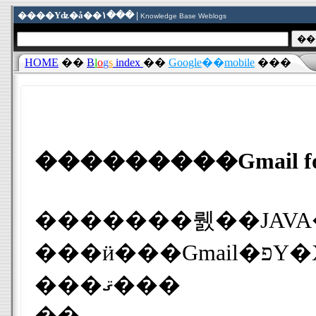
����Υʥ�å��١��� |
Knowledge Base Weblogs
HOME
��
B
l
o
g
s
index
��
Google
��
mobile
���
�������뤬��JAVA��J2ME�ˤ򥵥ݡ��Ȥ���ü���ʤ�ư���Ϥ����Υ�Х����ǥ��ץꥱ��������Gmail 
���ӥ���Gmail�פΥ�Х����Ǥ����ܸ��Ѹ��ޤ�35�ʾ�θ�����б�����Ʊ��Web�����Ȥ�����������ɤǤ��ޤ������ä�����HTC��Touch Pro�פ�ư�����Ƥߤ褦�ȥȥ饤
���ޤ���
��