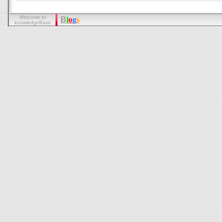
Welcome to
B
l
o
g
s
knowledgeBase