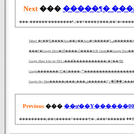
Next
���
�����¶� ��
���ޤ������ˤ�
Yahoo! �ȼ��֥饦����Axis��ȯɽ��Axis�ˤϸ�
���Ρ�Google Drive�פĤ����о졢̵����5GB Gmail��Google
Google Maps 8-bit for NES ε���͡�����������λ�Τ��Τ餻
Google�������ץ饤�Х����ݥꥷ�������������
Previous
���
��ư��Υ������0