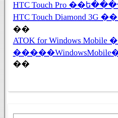
��
ATOK for Windows Mo
�����WindowsMob
��