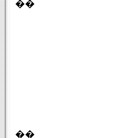
��
��