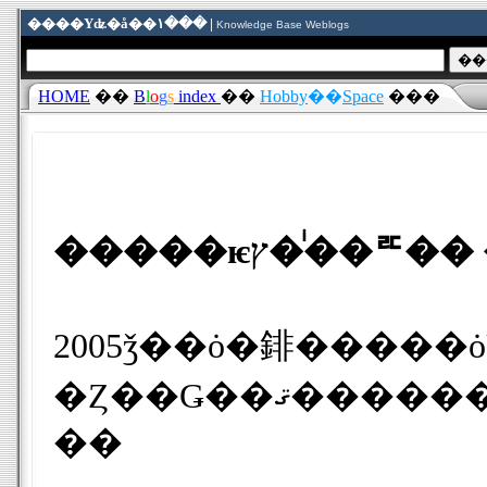
����Υʥ�å��١��� |
Knowledge Base Weblogs
HOME
��
B
l
o
g
s
index
��
Hobby
��
Space
���
�����ѥץ�ͥ
2005ǯ��ȯ�䤵�����ȯŪ����줿������θ��ؼ������ѥץ�ͥ��ꥦ��Υ饤��ʥåפ����¤��ޤ
��