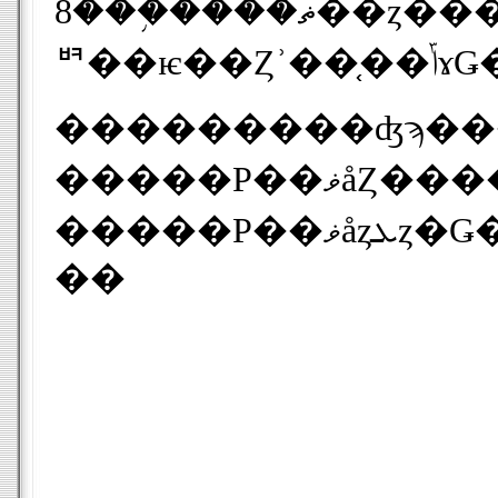
8���֥����ޡ��ȥ����ȥѥ���յ�ǽ�դ��ǡ�Ĺ���ֻ��Ѥ��ʤ��Ȥ��ϥ��󥻥�ȥ����ɤ����������˴����դ��Ƽ�Ǽ�Ǥ�����
���������ʤϡ��
�����Ρ��ޥåȤ����Ѵ��ˤʤ�ޤ������ޤΥ�������������ȯ�䤵��Ƥ��륢
��