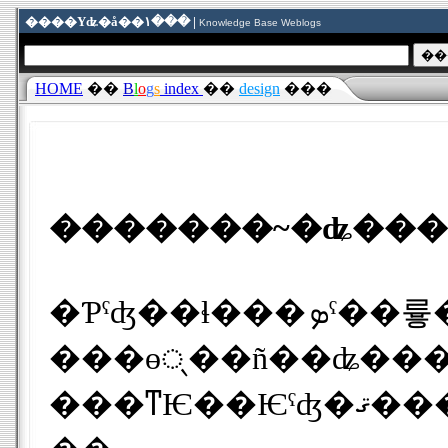
����Υʥ�å��١��� |
Knowledge Base Weblogs
HOME
��
B
l
o
g
s
index
��
design
���
�Ƥˤʤ��ɬ���ܤˤ��륳�󥻥�ȼ�������˰���Τ��ʤ�����ץ뤵
���ɵᤷ��ñ��ʥ��