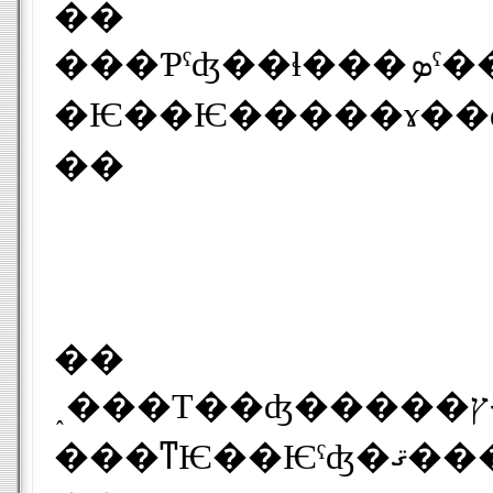
��
���Ƥˤʤ��ɬ���ܤˤ��륳�󥻥�ȼ������񡣤����ˬ�줿�ͤ���������ʡ�ˤ���ι�ۤ�ۥƥ��쥹�ȥ��Τ褦�ʤ�����ꤢ����֤ˤ�礦
�Ѥ��Ѥ�����ɤ��
��
��
˰���Τ��ʤ�����ץ뤵���ɵᤷ��ñ��ʥ�������ñ���ʬ��Ǥι�����ռ�������̡�����Ȥ�ʤ����餫