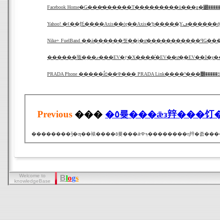
Facebook Home�Ǥ���̴������Τ���������ü���ǥ�꡼����
Yahoo! �ȼ��֥饦����Axis��ȯɽ��Axis�ˤϸ�
Nike+ FuelBand ��ä������줫��ϳ�ư�����������ϤǤ��
������顼�֥��ޡ���EV�ץ֥�Х����ͤ�EV��ư�֤�EV
Previous
���
�٥륮���ǣз辡���饤
Welcome to
B
l
o
g
s
knowledgeBase