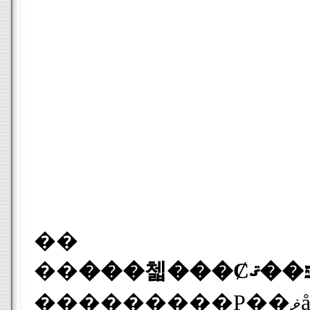
��
��