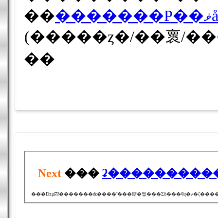
��
�
(�����ȥ�/��褱/�
��
Next
���