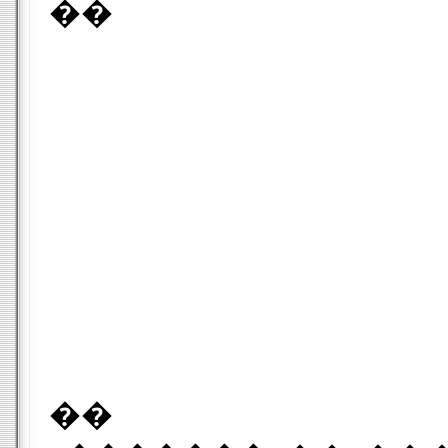
��
��