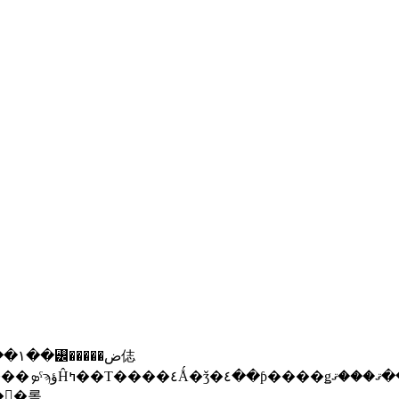
١�Always
���ܥåȤ�����롣