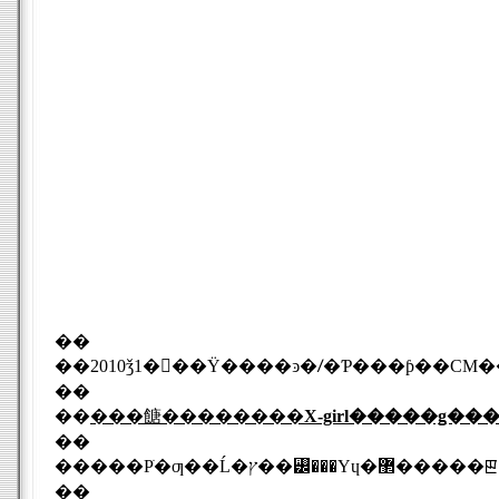
��
��
��
���餹��������
X-girl�����ǥ��
��
��