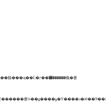
��2010ǯ1���Ÿ����ͽ�ꤷ�Ƥ���ƥ��CM��2�ƤǤϡ����Υƥ��CM������ˤʤä���ƣ���Ԥ��餸��ֺ�ƣ��Ĺ�ץ��꡼�������褹�롣
�����Ρֺ�ƣ��Ĺ�ץ��꡼���Υɥ�޲�����ꡣ1����4ʬ�Υ��硼�ȥɥ�ޤ���12�ä�WEB�����ȤˤƸ������롣¾��ǥ����ؤ�Ÿ����ͽ�ꤵ