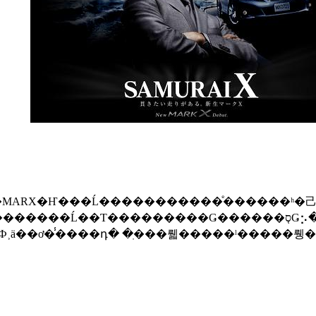
�Ĺ��Ƭ���������Ǥ������ס֤Ǥ⡢��Ũ�Ǥ������פȻפ碌