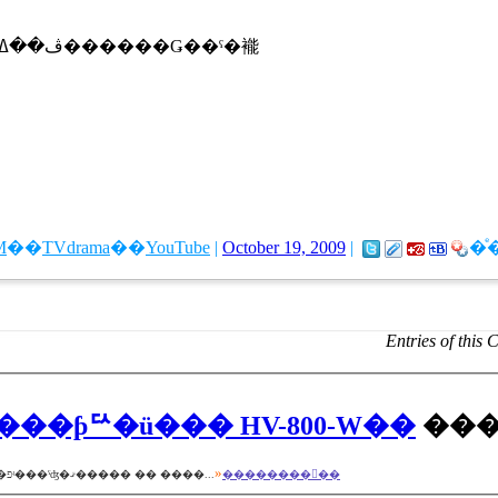
M
��
TVdrama
��
YouTube
|
October 19, 2009
|
�ͤ
Entries of this 
��ӥ��Ѥ��緿�ü��郎�ߤ������κ��ĥ��㡼�ס֥���ƥꥢ�ü��� HV-800-W��
��
»
�緿������8�椬���ܤ���Ǥ��ơ����᤬���ä��꽩�餷���ʤäƤ��ޤ�������˼������ʤ��ʤä��Ȼפä��顢����ե륨�󥶤򵤤ˤ��ơ����٤ϲü��郎ɬ�פʵ���ˤʤ�ޤ����� �� ����...
��������򸫤��