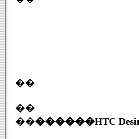
��
��
��