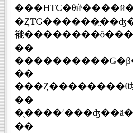
���HTC�θܵҥ����ӥ�ô�
�ȤΤǤ������̤��ʤ
褦��������ô���
��
��
���Ȥ��������θ
��
��