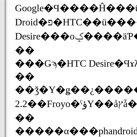
Google�Ϥ����Ĥ���ü���ؤΥ��åץǡ��Ȥ������ְ���˳��Ϥ����ͽ����ȹ��Τ��Ƥ��롣���θ����֤����Ĥ��פο�����������������2�
Droid�פ�HTC��ü����Sprint HTC EVO 4G �� HTC Desire�ˤ��ޤޤ���Τȹͤ����Ƥ��롣�����ǡ�HTC��2010ǯ��ǥ��¿���Ϻ�ǯ��Ⱦ�ޤǤ˥��åץǡ��Ȥ����ͽ������������Ƥ��롣HTC
��
���Ǥϡ�HTC Desire
��
��ǯ�Υ�ǥ��¿�����㤨��HTC De
��
�����α���phandroid.com�ˤ��С�Android��Windows Phone�ץ