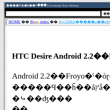
����Υʥ�å��١��� |
Knowledge Base Weblogs
HOME
��
B
l
o
g
s
index
��
W-CDMA
��
���ޡ�
Android 2.2��Froyo�ˤ�ȯɽ���졢���Ǥ�Google�֥��ɤΥ��ޡ�
�����Ϥ��ĥ��åץǡ��Ȥ�����Ǥ���Τ����ˤʤäƤ���Ϥ����������ȹ���Ǥ��ä��㤦�ȤϤ��äƤ⡢������ư���ⵤ�ˤʤ�Ȥ������������äˡ���HTC Desire�פΥ桼�����ϵ��ˤʤ뤫
�⤷��ʤ���
��