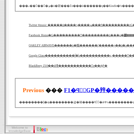
Twitter #music �����ӥ����ϡ����ܤ
Facebook Home�Ǥ���̴������Τ���������ü���ǥ�꡼����
OAKLEY AIRWAVE������ȯ�䡪�����
Google Glass����������ᥬ�ͤǥ����������ϼ¸�����Τ
BlackBerry Z10��ӥ塼�����������󡪤ɤ��ʤΡ�
Previous
���
F1�ϥ󥬥꡼GP�辡���
Welcome to
B
l
o
g
s
knowledgeBase