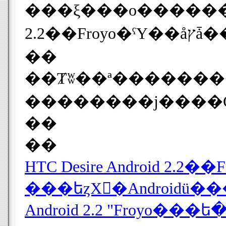
���ξ���ο������
��
��Ⱦʬ��ª��������̵��ʥ˥塼���ʥͥ��ˤ��Ȼפ�������ʬ
��
��
Android 2.2 "Fro