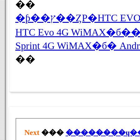
��
Sprint 4G WiMAX�б� A
��
Next
���
��������ɥ��