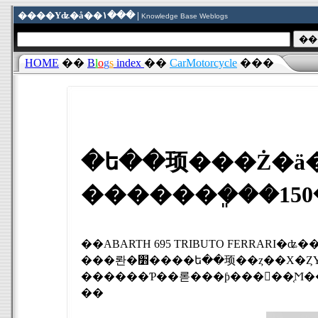
����Υʥ�å��١��� |
Knowledge Base Weblogs
HOME
��
B
l
o
g
s
index
��
CarMotorcycle
���
�ե��顼���Ż�ä� F
������ܸ���150
��ABARTH 695 TRIBUTO FERRARI�ʥ��Х�� 695 �ȥ�֡�
���롼�׻����ե��顼��ȥ��Х�ȤΥ���ܥ졼������ǥ�ǡ���������1696�桢���ܤˤ�150�椬
��