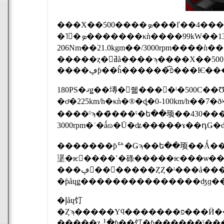
���Х��500����ܤ���ľ��4����DOHC 1.4��å��������ܥ��󥸥�򡢥��Х�Ȥȥե��顼�꤬���塼
�˥󥰤�ܤ�������κǹ����99kW��135PS��/5500rpm������ȥ륯
206Nm��21.0kgm��/3000rpm����ǹ���Ϥ
�����ȥ�󥹥ߥå����ϡ����Х��500�Ǥ�5®MT�Τߤ����������AT�⡼���դ�5®�������󥷥��֥��Х��
����ڥƥ��ĥ
180PS�ޤǥ��塼�󤵤줿���󥸥�ˡ�500C��Ʊ���֥��Х�ȡ�����ڥƥ��ĥ������͡ץѥɥ뼰2�ڥ���MT���Ȥ߹�碌
�ơ�225km/h�κǹ�®�ȡ�0-100km/h��7�
����ˤϡ��⳰���ˤ�ե��顼��430�������ǥꥢ��פ碌�
�������ƥꥢ�Ǥϡ��ե��顼��Ǻ��Ѥ����ۥ�����˥��󥹥ѥ������줿17������
塣�ѥ����˹�碌�����ѥ���ѡ��
���ڥ󥷥��򶯲�����ȤȤ�ˡ���å������Υ֥�����4�ԥ��ȥ󥭥��ѡ��ȥɥ��ɥ٥���졼
�إåɥ饤
�Ȥϡ�����Υϥ�������פ���Ӥ���3�ܤθ��̤ȼ�̿����Ĥȸ����Х������Υ�إåɥ��סʥޥ˥��åƥ����ޥ��
�����ȥ⡼�ƥ��֥饤�ƥ������ˤ�