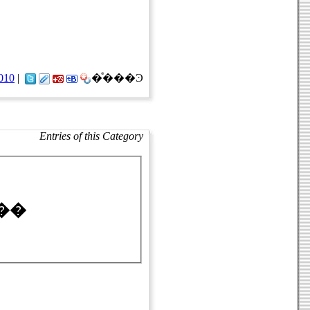
2010
|
�ͤ���Ͽ
Entries of this Category
��