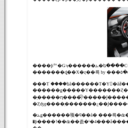
����ƥꥢ�Ǥϡ������ܥ�ե����С�����Ѥ���������ȥ����ȥ١����ˡ��֥�å��쥶�����Ȥ߹�碌
���Τۤ����եå������Τ�Υ󥹥�åץ���ߥ˥����ʤ���ȤȤ�ˡ��ȥꥳ
������ǥ�����Υ�������Ȥ��ä
�֥�����ԥ����͡ץ�����Ϳ������졼���󥰥ڥ��롢���ѥ��å��ץ졼�ȡ����ѥ��ꥢ��ʥ�С��ץ졼
�Ȥʤɡ����̤�������¿��Ϳ���
�ܥǥ������顼�ϥ��å� ���륵�ʥ�åɡˡ�����å� ��ǥʡʥ��������ˡ��֥롼 ���֥��ӡʥ֥롼�ˡ����꡼����
�ƥ����˥��ʥ��졼�ˤ�4���ǡ���