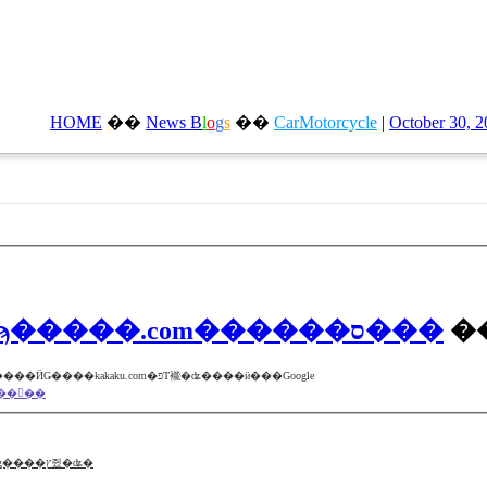
HOME
��
News
B
l
o
g
s
��
CarMotorcycle
|
October 30, 
����åԥ󥰡����ܤǤⳫ�ϡ�����.com������ס���
�
u.com�פΤ褦�ʥ����ӥ���Google
�򸫤��
�ѥ����˥� ������AR�����С��ʥӡץإåɥ��åץǥ����ץ쥤�ʥ�