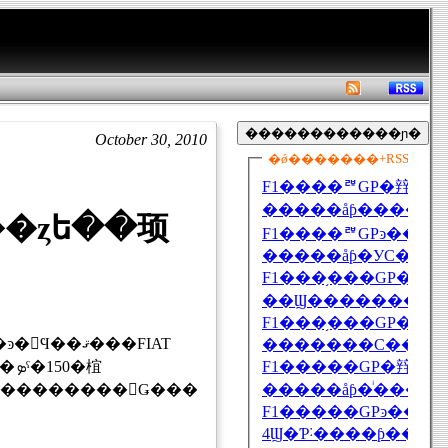
October 30, 2010
֡��ȥե��顼
ο��ȤΥե��顼�������������󥹤Ǥ���