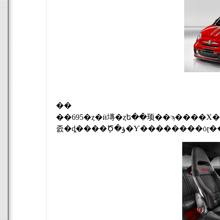
��
��695�ȥ�ӥ塼�ȥե��顼��ϡ����Х