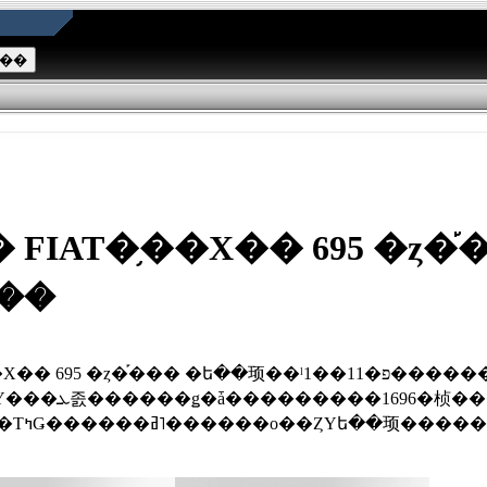
IAT�֥��Х�� 695 �ȥ�
��
�� �ե��顼��ˡפ�11��1������ͽ�󳫻Ϥ��ޤ���FIAT
������Ƥ��롣���ƥ���󥰰��֤Ϻ��ΤߤǤ������ߥ˥������