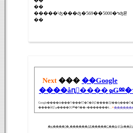
��
��
�����ˤʤ���ʤ�569��5000�ߤʤꡣ
��
Next
���
��Google
Google����ʣ���Υ���饤�󥷥�åԥ󥰥����Ȥβ��ʤ���Ū����ӤǤ����kakak
»
����åԥ󥰡פ����ܤǤⳫ�Ϥ��ޤ�������k...
�������