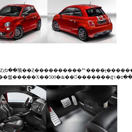
�Ȥȥե��顼��Ȥ����������ꥢ����ɽ������
졼�ȡ����ܻԾ�