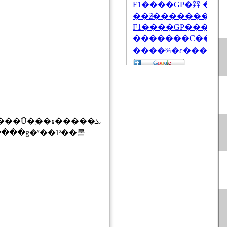
��Ū�֥��ɤ�����ܥ
ؤ�Ƴ��������ȯɽ���줿���֥��Х��500�ʥ��󥯥�������ȡˡפ�١�����ǥ�ˤ��Ƥ��롣