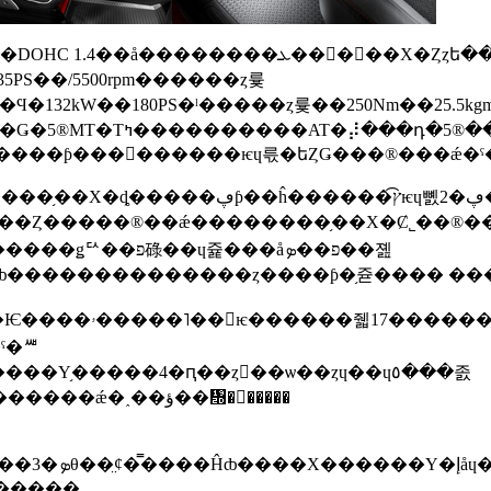
�132kW��180PS�ˡ�����ȥ륯��250Nm��25.5kgm�ˤޤǰ��
������͡פ���Ѥ������ƥ���󥰤������ѥɥ륷�եȤǤ���®���
ðʲ��Ȥ�����®��ǽ��������֥��Х�Ȼ˾��®��500�פ�ɸ
�ɥ쥹���åפ��ܤ��졢
���ߥۥ���������
ˤ�ꥵ
�ƥåɥǥ���������������ʤɡ�������ǽ�˰��ؤ��᤭�򤫤�����
������