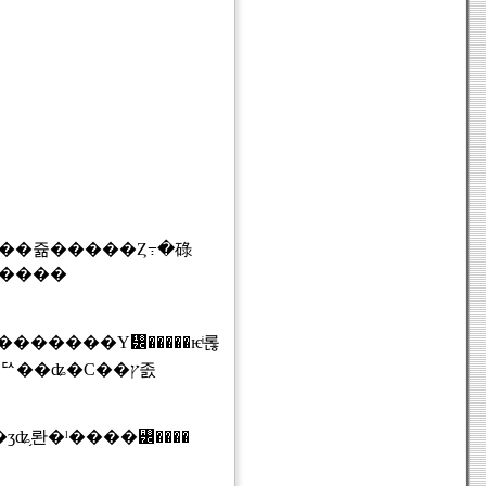
�̤ȸ�����
�����Υ᡼�����ѥͥ롢