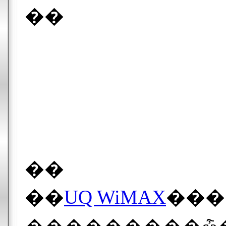
��
��
��
UQ WiMAX
���