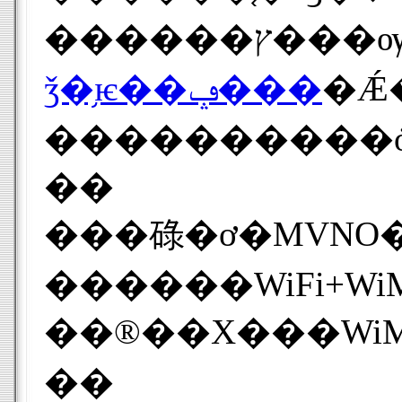
�Ǽ�ư���
ǯ�֥ѥ��ݡ���
����������
��
���碌�ơ�MVNO�ƼҤ�Ʊ������ץ���Ƴ�����롣YAMADA Ai
������WiFi+WiM
��®��Х���WiM
��