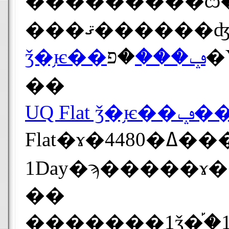
���������ѽ����ץ�����٤Ƥ�¤���������Ѥ���ˤϤ�����������ʤ
ǯ�֥ѥ��ݡ���
��
UQ Flat ǯ�
Flat�ɤ�4480�ߡ�����Ф�����ۤ�600�ߡ�ǯ��7200�ߡ˳�����3880�ߡ�����ǹ��ߡ��ʲ�Ʊ�ˤ����ѤǤ��롣��¸�ץ��UQ Flat��UQ Step��UQ
��
������֤�1ǯ�֡�12����֡�ñ�̡