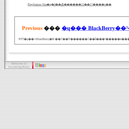
PlayStation Vita�ѡ֥�å��졼������12��17����ȯ��
Previous
���
�ɥ��� BlackBerry�
Welcome to
B
l
o
g
s
knowledgeBase