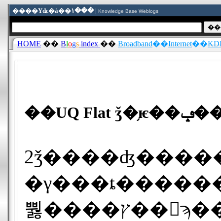
����Υʥ�å��١��� |
Knowledge Base Weblogs
HOME
��
B
l
o
g
s
index
��
Broadband
��
Internet
��
KDD
��U
2ǯ����ʤ����
�γ���ȶ������ѼԿ��򿭤Ф��Ƥ���U