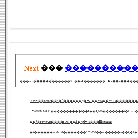
Next
���
LAWSON Wi-Fi����������ˡ��ľ��4,000�������ˤ�Ponta
��ǡ�FlashAir��̵��LAN��ǽ�դ�SD���꡼������
�ݥ������Android�ǥ������SC1630��ȯɽ�����ơ��Ȥ�ƻ