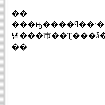
��
���ԣ����ϥ��ۥ��Ҥ�����ɤȶ�Ʊ��ȯ��Ķ��®�ν��ǽ�Ϥ����������饭���ʾ�����Ԥ���ǽ�����裵����פȸƤФ�
��