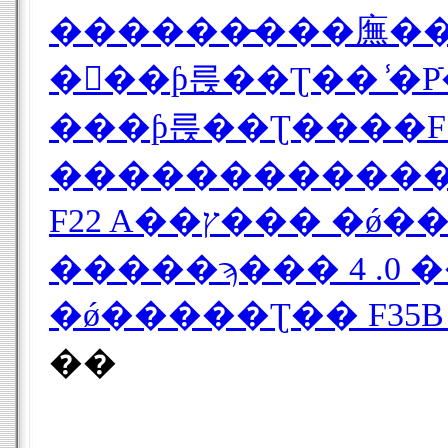
���ƥ륹��Ʈ����F11
�ǿ�����Ʈ�� F35
��