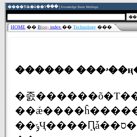
����Υʥ�å��١��� |
Knowledge Base Weblogs
HOME
��
B
l
o
g
s
index
��
Technology
���
����
�졼������õ�Τ�
��ǽ����ĥ������κ
�