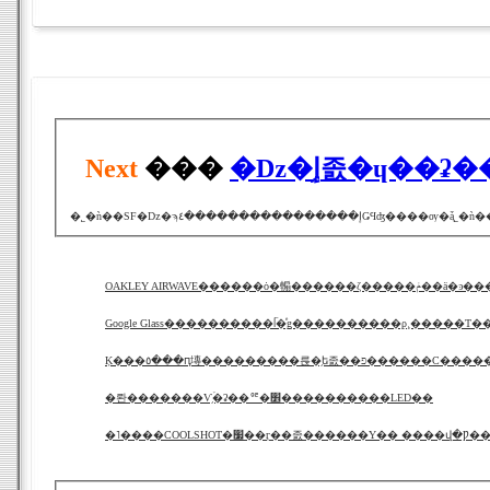
Next
���
OAKLEY AIRWAVE������ȯ�䡪�����
Google Glass����������ᥬ�ͤǥ����������ϼ¸�����Τ
Ķ���٥���ԥ塼���������륹�֥ե졼��פ������С���
�롼�������Ѵ֥ۡ�ʡ��ꥶ�׾����������LED��
�˥����COOLSHOT�׷��ӷ��졼������Υ�� ���