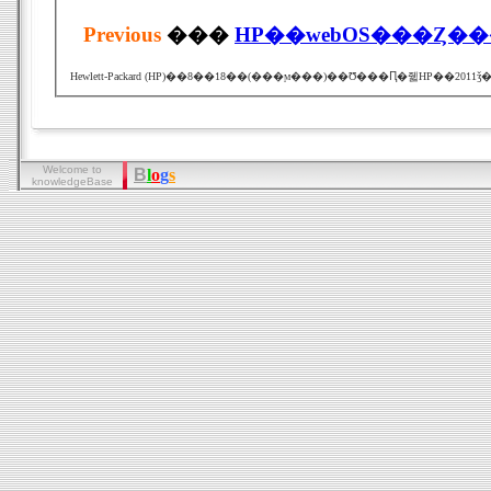
Previous
���
Welcome to
B
l
o
g
s
knowledgeBase