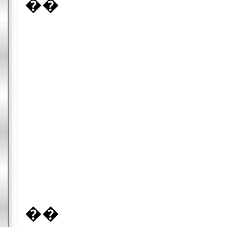
��
��