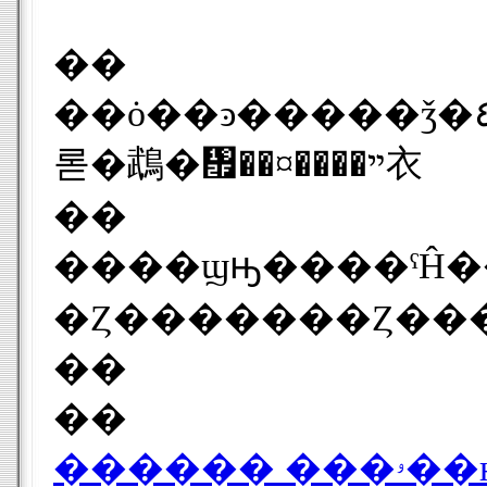
��
��ȯ��ͽ�����ǯ�٤�Ƥ��ꡢ�����ϣ�������ǯ�ʹߡ��ƣ�����ꣳ�����ٰ¤����������ϳƹ�ؤ������ߤ���Ԥ��Ƥ��
롣�鵡�᤯��¤����ײ衣
��
����ϣԣ����ˤĤ��ơ֥������κ����ޤǤ�ã��
��
��
���