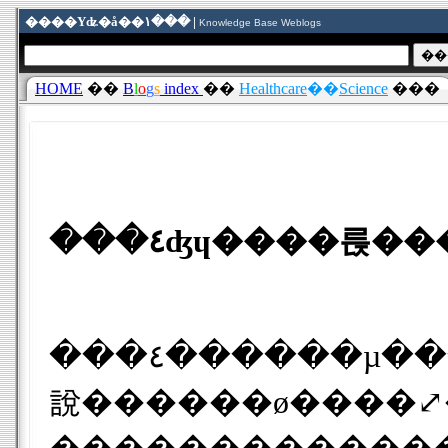
����Υʥ�å��١��� |
Knowledge Base Weblogs
HOME
��
B
l
o
g
s
index
��
Healthcare
��
Science
���
���٤ʤɥ����
���٤������µ����������륹���δ����ɤ��������������륹�����ꤵ��ʤ������������ե륨�󥶤Ǥ���Х
說������ø����⤢