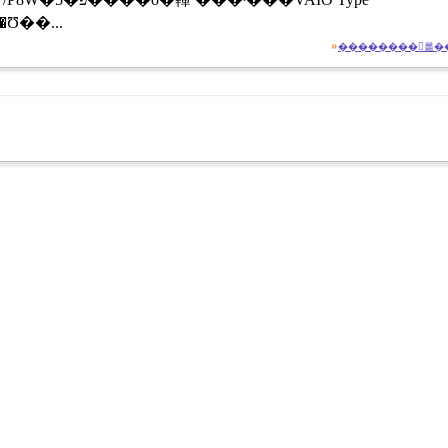
��ȥ꡼���Ʊ��...
»
��������򸫤롦�