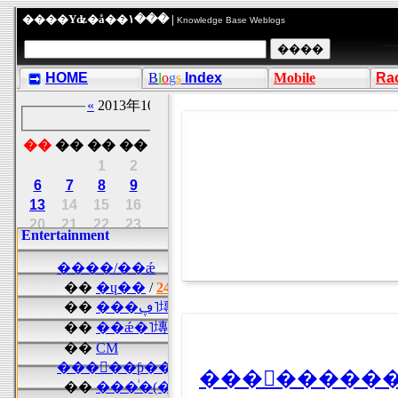
����Υʥ�å��١��� |
Knowledge Base Weblogs
HOME
B
l
o
g
s
Index
Mobile
Ra
���󥹡�����