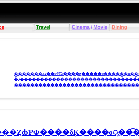
ce
Travel
Cinema
/
Movie
Dining
�ޥ�����������������������̵������
�������������������������������˲
���ȤȸƤФ����δĶ����ɵ᤹��͡