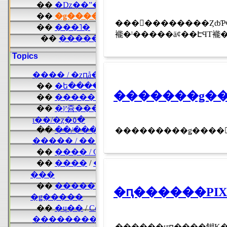
���󥹡��������ȤȸƤФ��ϥ�����ɴĶ���
褦�ˡ�����äȼ��ԷϤΤ褦�ʥ
�������ǥ��
���������ǥ����󤬤Ĥ
������ҥԥ����餬Ķ����W���塼����ܥ���ץ��㥫���ɡ�PI