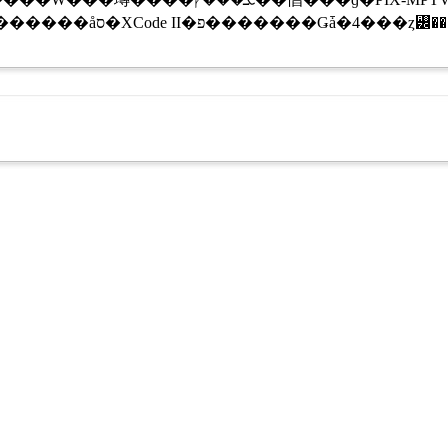
X�ʤɤǺ��Ѥ��줿���󥳡������åס�XCode II�פ�������Ǥǡ�4�