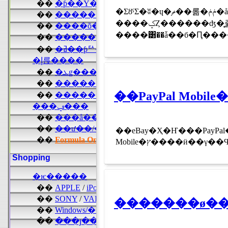
�ΣȣˤΣ�ʬ�ɥ�ޡ֥��롦�ݥݥ�å����椯�����פ��ɥ�޹����λ�İ�ԤΥ֥�����Ʊ�ɤΣȣФ�����ˤʤäƤ��롣
����ݤȤ������ʤ�̥쥹�顼
��eBay�Ҳ�Ҥ���PayP
Mobile�ץ����
�������ø��