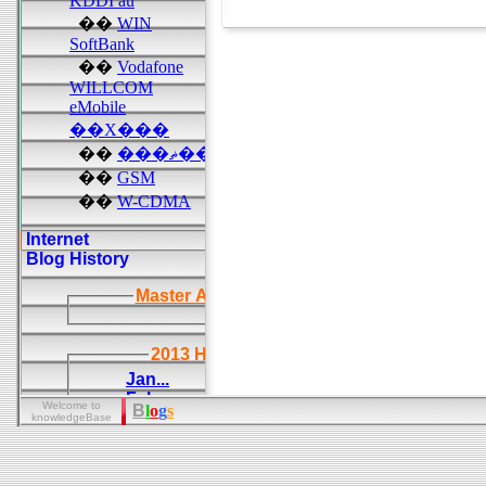
Welcome to
B
l
o
g
s
knowledgeBase