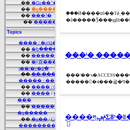
�֥��Ӥ����פΰ��Τǿ͵��Υ�ǥ��⸶ͧΤ�ʣ����ˤ˽��Ǯ����ƻ�����ӽФ���������ȯ��Υե饤
�ǡ�����
���ˡ� ����
���ˡ��ϡ�ACCESS���