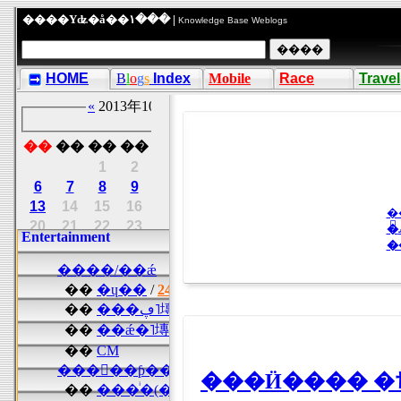
����Υʥ�å��١��� |
Knowledge Base Weblogs
HOME
B
l
o
g
s
Index
Mobile
Race
Travel
�
���Ӥ���� �