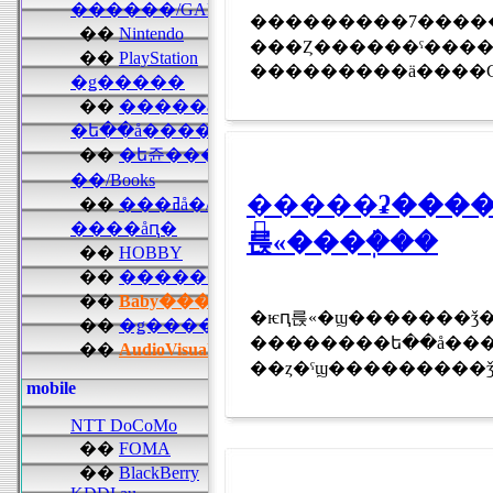
���������7�����������ø
���Ȥ������ˤ����
�֥����ʡ����ץʥ���ʥ롦��������ե��å� 1700ǯ���Υѥ
륹«���ܲ���
�ѥԥ륹«�ϣ�������ǯ���Ρ֥����ʡ����׼��
��������ե��å��