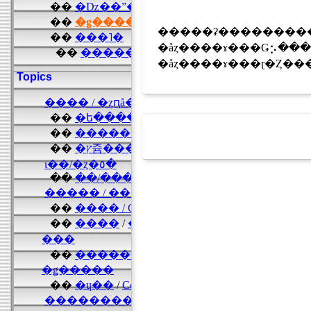
�����ʡ���������֥��
�åȥ����ɤ���Ǥ⡢��
�åȥ����ɤ���ɽ�Ȥ��