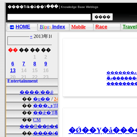
����Υʥ�å��١��� |
Knowledge Base Weblogs
HOME
B
l
o
g
s
Index
Mobile
Race
Travel
�ޥ����
��������