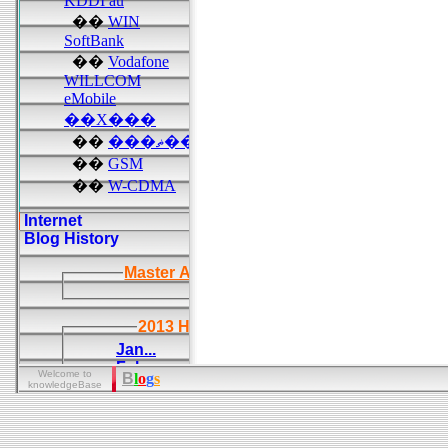
Welcome to
B
l
o
g
s
knowledgeBase