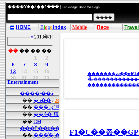
����Υʥ�å��١��� |
Knowledge Base Weblogs
HOME
B
l
o
g
s
Index
Mobile
Race
Travel
�ޥ����������
�������������
F1�С��졼��GP