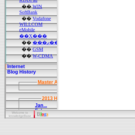
Welcome to
B
l
o
g
s
knowledgeBase