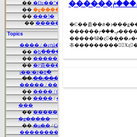
�С��졼��ǣ�ͽ���ǥ��
������ݡ���ݥ���������������륤
�����ϥߥ�ȥ󤬣��̡��ޡ������������С������̤Ȥʤäƥ�åɥ֥������ϵ���
夲���������󥽥󡦥Хȥ󤬣