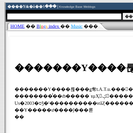
����Υʥ�å��١��� |
Knowledge Base Weblogs
HOME
��
B
l
o
g
s
index
��
Music
���
�������Υ����륺��
�������Υ����륺���ǥ奪t.A.T.u.���򻶤��뤳�Ȥ�ȯɽ�����������
��������̾��ȸ�����ۤɤμҲ񸽾ݤ򵯤�����t.A.T.u.����All The Things She Said�ס�2002ǯ�ˡ���Not Gonna Get
Us�ס�2003ǯ�ˤ����������ҥåȤ������С��Υꥧ���ʡ������ƥ��ʤȥ桼��㡦�����륳�����Ϻ��塢���줾
��Υ�����ư����ǰ���롣
��