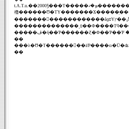
t.A.T.u.��2000ǯ���Ƭ�����ܤ�ޤ����������֡���򴬤��������������ޤ�����Ū��̾�٤�ؤ��������Υݥåץ�˥åȤʤä����Ȥ�
櫓������Ʊ�ΤΥ�������Ϫ�����֥�
�������󥰥������������åɡפΥץ��⡼����󡦥ӥǥ�(PV)��ʪ�Ĥ������������PV�ˤĤ��ƥꥧ���ʤϡ֤錄
��������������˻פ��Ф����Τϥ������礦���λҤȤ��ƤǤ��礦���ɡ������餷
��
��