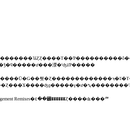
��Ĥ줭�������ǳ�ư�ٻߤ⤢�ꡢ��ǯ�ϥ�����ư���濴�ˤʤäƤ�����
���Ū�Ǥ��뤳�Ȥ�������������ϡּ�ʬ�Τ�ꤿ�
�׳�ư����ʬ��˾�������ȤϰۤʤäƤ������
gement Remixes
�٤��꡼������Ȥ����ʥ���ꥫ