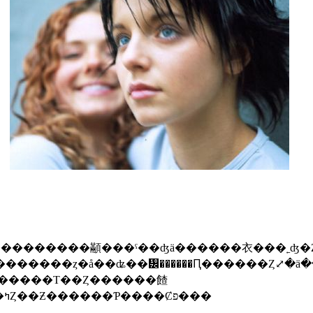
�����ڡ���ͳ�Ƕ�����Τ�����ʤ�¸�ߤȤ��Ƶ������Ƥ����Ȼפ���