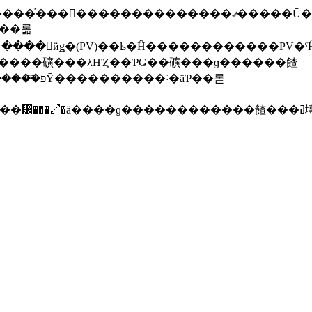
���롦
�����ڤ�ή��Ƥ������Ȥ�Ф��Ƥ��Ƥۤ�����͡פȲ����������˸�äƤ��롣