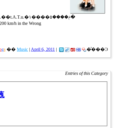
T.u.��
t.A.T.u.�ݥ����٥���
�١�
200 km/h in the Wrong
o
g
s
��
Music
|
April 6, 2011
|
�ͤ���Ͽ
Entries of this Category