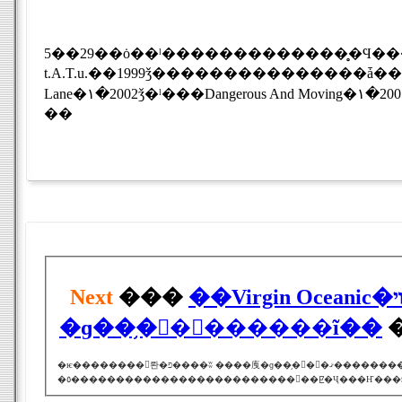
t.A.T.u.��1999ǯ��������������
Lane
�١�2002ǯ�ˡ���
Dangerous And Moving
�١�2
��
Next
���
��Virgin Oceanic�ױѥ��������󥰥롼�פβ�Ĺ ����㡼
�ɡ��֥�󥽥�᤬������ĩ��
�ѥ��������󥰥롼�פ����ʬ ����㡼�ɡ��֥�󥽥�᤬�ޤ����������Ȥ�פ��Ĥ����褦�Ǥ����쥳���ɥ졼
�٥�������������������������򤷤��ꡢ�Ҷ���Ҥ���Ω