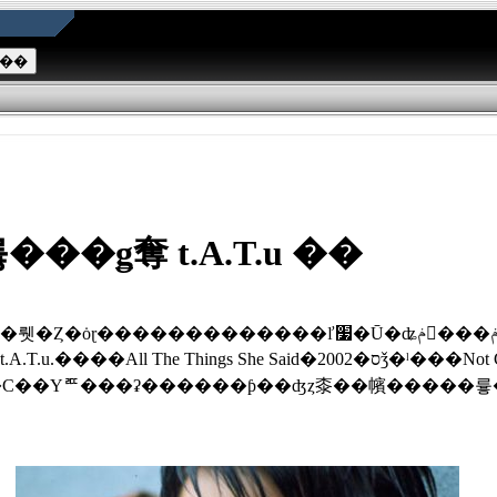
�ǥ奪 t.A.T.u ��
��ľ׷�Ū�ʥݥ���ݥåפǡ����������˥塼�������ͥ졼