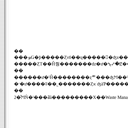
��
���ܤǤ�ƥ�����Ȥνб��ɥ�����󤹤�ʤɤ���������˥åȤȤ����Τ��Ƥ����������ô�����С���æ���ץ��ǥ塼
�����ȤΤ
��
������ư�ˤĤ��������ȥꥧ���ʤϺ��ˤ�
��
2�ͤϺǸ�ˡ���ߥå���������Х��
Waste Mana