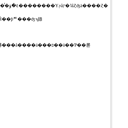
���λ�Ʊ�Τ������򤷤��äƤ����ɷ�Ū�ʥ��᡼���⤢�ä����ɡ������������餷���ߥ塼���å����ä���פ��ä��Ƥ��롣