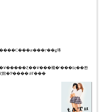
����Ȥ��ꤿ���褦�ˤ���פȥ��롼
Ȥ���Ϫ����ʤɡ�����γ�ư�ٻߤ��������ˤȤ館�Ƥ����ͻҤ���