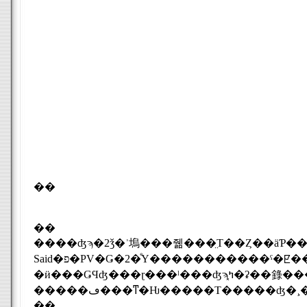
��
��
Said
�פ�PV�Ǥ�2�ͤΥ�����������ˤ�ꡢ��������ȥ�å��ʥ��᡼������Ԥ������Ȥ⤢�ä�����2003ǯ�˥쥺
�ӥ���ǤϤʤ���ɽ���ˡ���ʤϡ֤ߤ�ʡ��錄�������Τ��Ȥ������餷
��