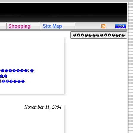
Shopping
Site Map
ޥޡ��ѥѤλ����ǥ�����ס��֤����ס��֤������å��פΥ��������ý�
���
Ĵ������
November 11, 2004