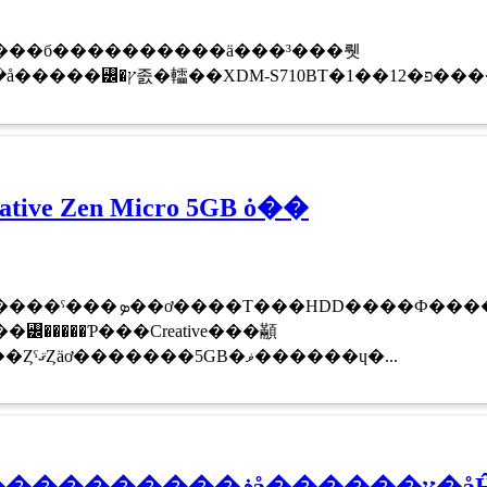
oth���б����������ä���³���뤳
�Ȥǥϥ󥺥ե꡼���ä��Ԥ���ե�å
ive Zen Micro 5GB ȯ��
HDD����Ф������ѤǤ��롩
꡼�����Ƥ���Creative���顢
���٤ϥ������ʥܥǥ���ȤˤޤȤäơ�������5GB�ޥ������ɥ�...
11��11���ϥ