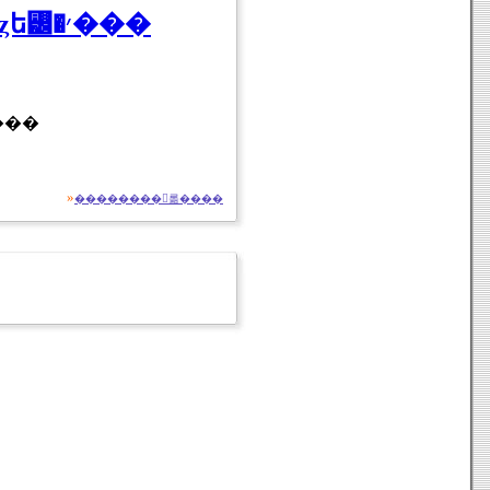
�ܡ����ե��� ��ѥ��å���ۥ����ӥ��֥ѥ��åȥե꡼�׳���
»
��������򸫤롦����