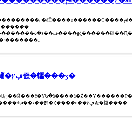
�������
�����硼��Ԥ��������ߤ밭
ˣ�������...
�ܡ����ե��󤫤鲻�ڥץ졼�䡼���ӡ�
�ޤ����Ӥ����Ȼפ������ʤǡ��ɤ��餫�Ȥ����в��ڥץ졼�䡼���� ...