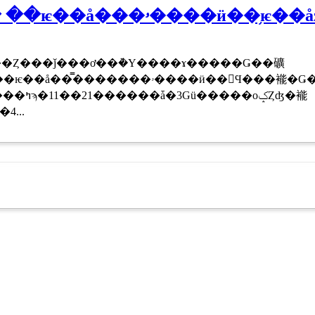
�����ۥ����ӥ��򳫻Ϥ���褦�Ǥ���
�оݤȤʤ�褦
...