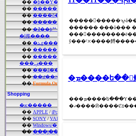
����������ϡ֥ݥå����������ץ�åĤ����פ������Ǥ����ݥå���CM�ǿ͵����֥졼
������ ���å��� 
���󤬡��������ë���������٥�ȥ��ڡ����ǥȡ�
ŷ���ˤ⤫����餺�����
���ܡ����ե���Υ��󥻥ץȷ��Ӥ���ë�Υե�å����å�Ź��Ÿ������Ƥ��ޤ��������줬