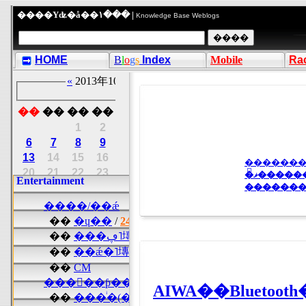
����Υʥ�å��١��� |
Knowledge Base Weblogs
HOME
B
l
o
g
s
Index
Mobile
Ra
�ޥ����
�������