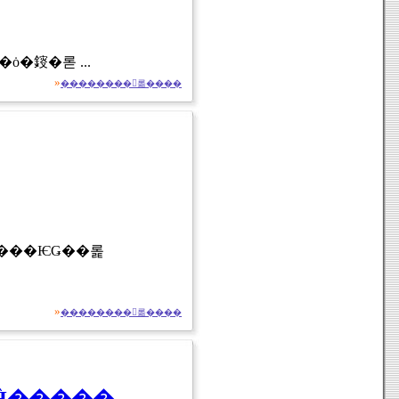
�����꡼�ץ졼�䡼��XDM-S710BT�פ�12��1����ȯ�䤹�롣 ...
»
��������򸫤롦����
»
��������򸫤롦����
ݥå����������֥ݥå������ץ�åĤ�����