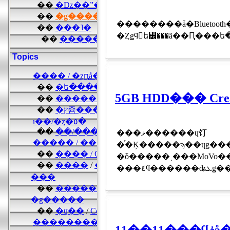
��������ǡ�Blueto
5GB HDD��� Creat
���ޥ������ɥ饤
�֡�Ķ�����ϡ��ɥǥ������ˤ���ܤ��ơ����Τ���
�ȱ�����͵���MoVo���