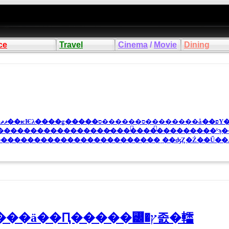
ce
Travel
Cinema
/
Movie
Dining
�֤������
�������������������̵���������������ˤϡ
������������������������˲��ʤȤ�Ź��Ű��
AIWA��Bluetooth���ä��Ԥ�����꡼�ץ졼�䡼