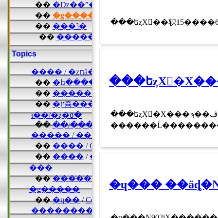
���եȥХ󥯥�Х
���եȥХ󥯥�Х���ϡ��ڤ䤫��15�����ȯɽ�αƤǡ�ü�����ʤγ������ܻ�������Ĺ������ʤɤ��Ȥ߹�碌����������ӥ��֥����ѡ��ܡ��ʥ��פ�10��1�������¸�桼
������Ĺ��������
�ɥ���N902iX��������ॱ�������ȸ��äƤ��ޤ�����