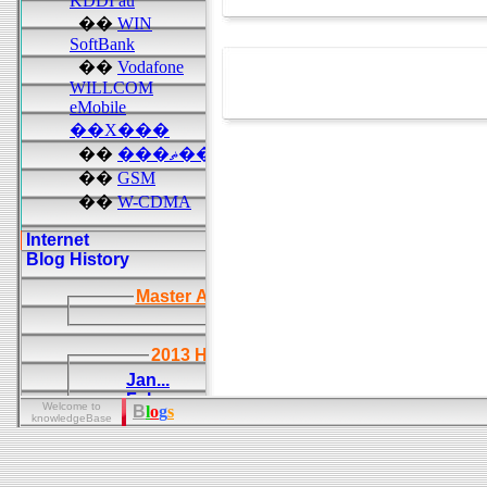
Welcome to
B
l
o
g
s
knowledgeBase