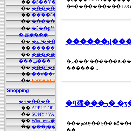
������ȡ���1
�ۻ���˹������Ѥ���Ƥ���͹���̣��������ȡ��뤬�����δ�¡�˾㳲�򵯤�����ǽ�������ꡢ���ˤ�äƤϻ�˻�餻������⤢��ȡ��ƹ�νð�դ餬���������ƽð�ض���ʣ��֣ͣ��ˤΥ��㡼�ʥ�Ƿٹ𤷤��� �� ��
������...
�ϥ磻�
���ܤδѸ��ϡ��ϥ磻�����̶ر�Ȥʤ뤽���Ǥ������ܿͤˤ��ԡ�������¿����ï�⤬�֣��٤ϹԤäƤߤ��������פ�ƴ��롢��Ƥ���ϥ磻������ʥϥ磻�ǿ�����ˡΧ���ܹԤ���륳�Ȥˤʤä��Τ�¸���Ǥ����� �� ���֥ϥ磻
��...