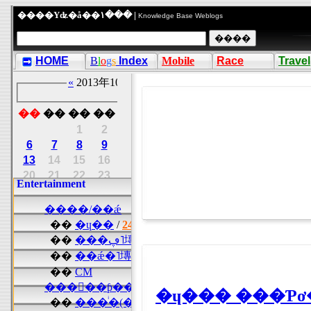
����Υʥ�å��١��� |
Knowledge Base Weblogs
HOME
B
l
o
g
s
Index
Mobile
Race
Travel