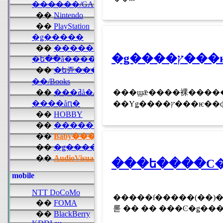
�ǥ��
���ϣǣ����裸��������ޤϣ��������ܻ��֣����ˡ��ѥ�Υ��󥷥���Ͼ�ʼǣ��������᡼�ȥ�ˤǣ�Ƭ�
���ե����С�
�����ſ�����(��)��29����1�ܤθ��ե����С���14Tbps�Ȥ���Ķ�����̤Υǡ��������¸�������������ȯɽ�������ϥ
롣 �� �� ���Ͼ�ǥ���