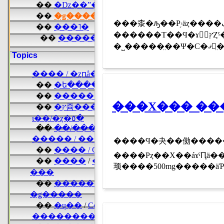
���桼�ԡ��Ρ֥ۥäȥ����ࡡ��ڤ�Ʀ�Ȼ���Υ����ספϡ��룹
������Τ��Ϥ�ɤ򥳥󥻥ץȤˤ������åץ����ס������μҲ�ʽФ��ʤ�ˤĤ졢20��30����濴
���Х��� ��
����Ϥ�夬��俲����
����Ρȥ��Х��áɤˤԤä���ʾ�