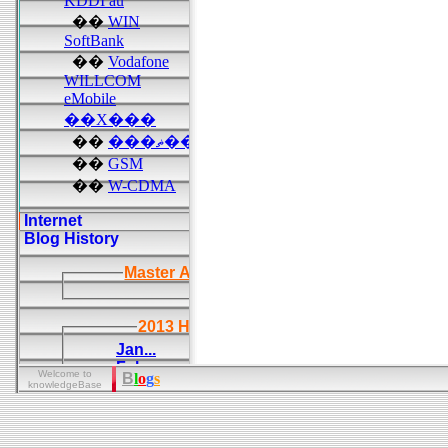
Welcome to
B
l
o
g
s
knowledgeBase