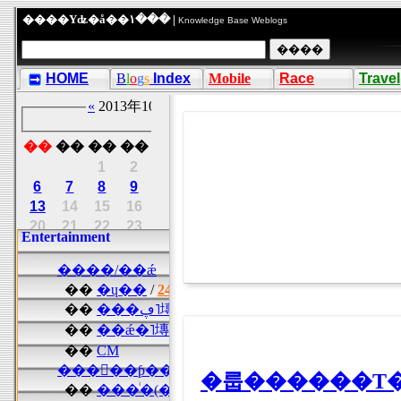
����Υʥ�å��١��� |
Knowledge Base Weblogs
HOME
B
l
o
g
s
Index
Mobile
Race
Travel