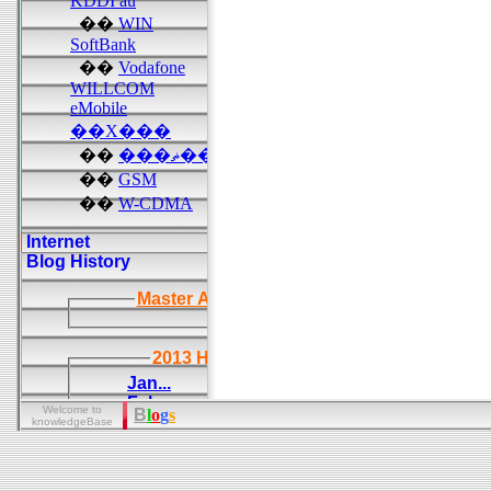
Welcome to
B
l
o
g
s
knowledgeBase