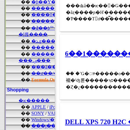
���ʥå��ѥ��󡪼�Ǥ����äƿ��٤�ѥ��ʥåץ�͵�
�åȥ����ɲ�Ҥ������
6��1������
���ۤ˺Ǥ�ᤤ�����ο�����2���ܤ˶ᤤ������2002ǯ5����衢5ǯ�֤���
褦�ˤʤ롣�����ϡ־��������פȤ��Ƹ����뤳
�Ȥ�¿�����������
DELL XPS 720 