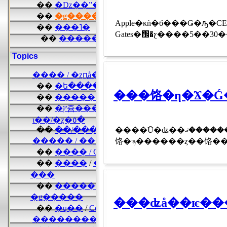
Apple�κǹ�б���Ǥ�ԡ�CEO�
Gates�᤬�ƹ����5��30�
���饹�η�Ϫ�Ǵ�
����Ū�ʥ��ޥ��͡������ޤǤ�ǥ����󤹤�ȡ���ũ�Ǻ��������Ф����Ȥ��ǽ�ˤ��Ƥ��ޤ��ޤ������Υ��