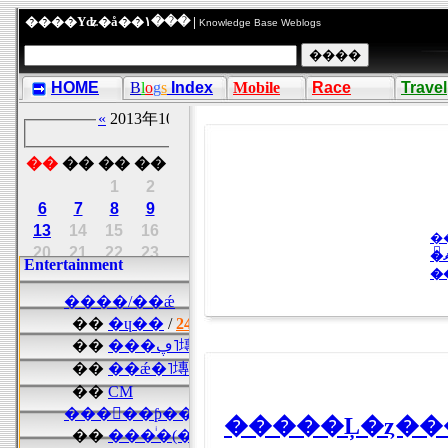
����Υʥ�å��١��� |
Knowledge Base Weblogs
HOME
B
l
o
g
s
Index
Mobile
Race
Travel
�
�����Ļ�ȥ���