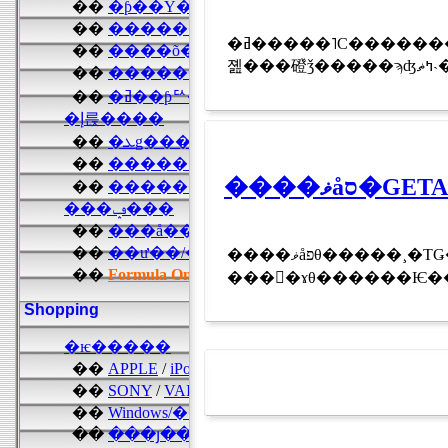
�ߥ�����˥С���������ɽ�����ǽ����Ͳ�֣��������ߥ�����˥С���������ѥ�פ�����������������Ķ�������ݥե������ǳ��Ť��
졢
����ޥåפθ�����¸�ΤǤ��礦�������θ������󥸥�ˤϡ�����Ϣ�۷׻����󥸥��GETA�ˤ��Ȥ��Ƥ��ޤ�����ñ�ʤ륭
����ɤθ������Ѥ��