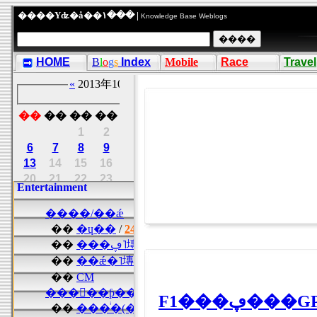
����Υʥ�å��١��� |
Knowledge Base Weblogs
HOME
B
l
o
g
s
Index
Mobile
Race
Travel