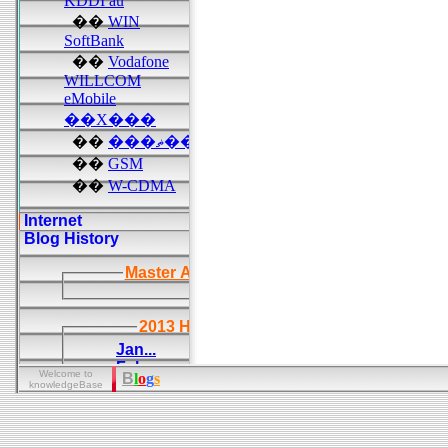
Welcome to
B
l
o
g
s
knowledgeBase