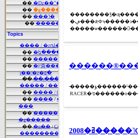
��������ǯ�ƣ���
�ڥ���ǣФϡ�����ͽ���ѣ��ؤȿʤ����ͽ������ľ���Υ���ǥ������ϡ����������ϩ�̲��٣�������٣����󡢥ɥ饤����ǥ������ȤʤäƤ��롣
�����ѡ������ꡡ̵���
������®���
�̵����ؤ������ˤ��ơ����޶���������ɽ�ˡֺ����Ũ�פ��о줷�Ƥ��롣����ϥ��ԡ��ɼҤζ����ѿ���֥졼�����졼������LZR
RACER�ˡפ���
2008�ߥ�