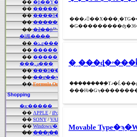
���ޥ󥵥��Х���¸�ΤǤ���ͤ���������󡪤��Υ��ޥ󥵥��Х�����ѥ��ߥƥåɤ�12������ڥޥ������˾�줷�������Ǥ�������������Τ��������ˤʤäƤ���褦
���������֤Τޤ�Ĺ���ϱ��٤ʤ�����ᥤ�����̳�ƻ��ȡ�ۤ��顢�ֳ襤���פ�ֳ�����פǼ��Է��ؽв٤�����ˡ����ȯ����ĤĤ��뤽���Ǥ��� �� ��
���Ƕ�Ǥϡ���������
Movable Typ