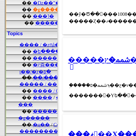
��ŷ�Ծ��󥭥���1008�������棲�
�����Ȥ��
�
�֥����ﵭ�פϡ��ƹ�ν�����ȥ�������顦�ˡ��롦