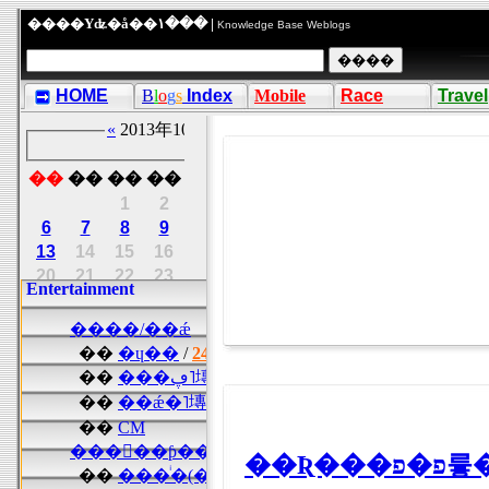
����Υʥ�å��١��� |
Knowledge Base Weblogs
HOME
B
l
o
g
s
Index
Mobile
Race
Travel