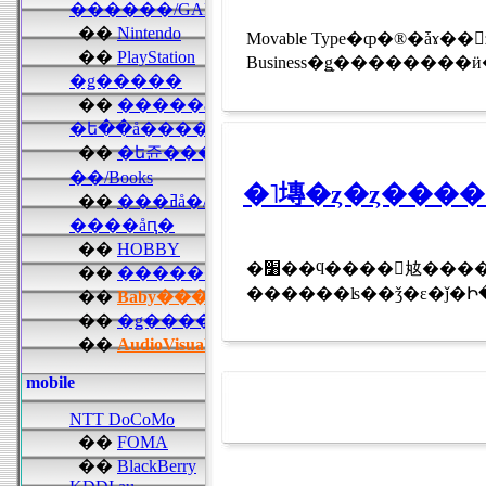
Movable Type�ȹ�®�ǡɤ��󶡤ȥ��ʥ��󥹤�����ޤ���������ϥ�
�˥塼�ȥ�ȥ����
�׸��ϥ����󥷥奿������˥塼�ȥ󡡱Ѳ�Ω������ɼ ʪ���ؤε�ͣ��͡��˥塼�ȥ�ȥ����󥷥奿����Τɤ��餬���ʳؤ����ˤ��׸��������ġĤ������ɼ���Ѳ�Ω����ǹԤ�줿
������ʪ��ǯ�ε�ǰ�Ի��