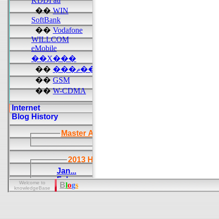
Welcome to
B
l
o
g
s
knowledgeBase